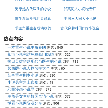
重回六零年：军嫂的奋斗生涯 宁小白重回六零年娇
男穿越古代医生的小说
我英同人小说bg晋江
榜
妻的奋斗生涯 宁小白重生之家有宝贝苏夏的重生之
旅 作者：浅水轻语重生军长娇妻有空间 孟萱
重生魔法斗气世界修真
在线阅读
中国三大同人小说IP
求主角重生变成动物的
小说排行榜
古代穿越种田肉gl小说合
热点内容
小说
集下载
一本重生小说主角秦朗
浏览：545
都市小说完结免费豪门隐婚
浏览：325
抗日英雄穿越现代当医生的小说
浏览：718
顾西爵小说人物名字大全
浏览：60
影帝重生剧本小说
浏览：830
小说男主角上官夜
浏览：49
邪瓶漫画小说网
浏览：878
主角是女生的校园言情小说
浏览：376
悦看小说网资源分享
浏览：906