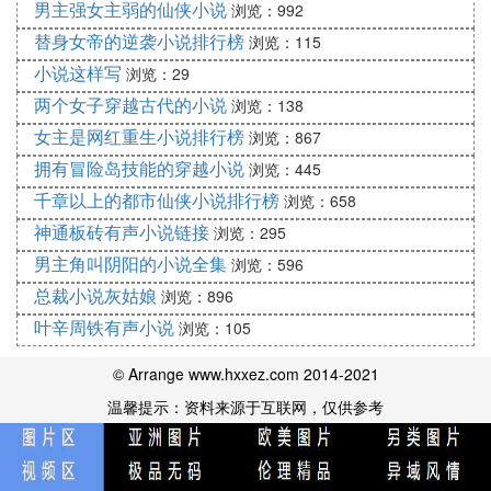
男主强女主弱的仙侠小说
浏览：992
替身女帝的逆袭小说排行榜
浏览：115
小说这样写
浏览：29
两个女子穿越古代的小说
浏览：138
女主是网红重生小说排行榜
浏览：867
拥有冒险岛技能的穿越小说
浏览：445
千章以上的都市仙侠小说排行榜
浏览：658
神通板砖有声小说链接
浏览：295
男主角叫阴阳的小说全集
浏览：596
总裁小说灰姑娘
浏览：896
叶辛周铁有声小说
浏览：105
© Arrange www.hxxez.com 2014-2021
温馨提示：资料来源于互联网，仅供参考