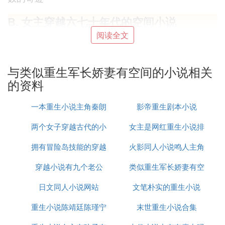
B. 女主穿越六七十年代的空间小说
阅读全文
军嫂的奋斗生涯 宁小白 重回六零年娇妻的奋斗生涯
与类似重生军长娇妻有空间的小说相关
穿越小说
，是穿越时空小说的简称内，
网络小说
最容
的资料
热门题材的一种。其基本要点是，主人公由于某种原
因从其原本生活的年代离开、穿越时空，到了另一个
一本重生小说主角秦朗
影帝重生剧本小说
时代，在这个时空展开了一系列的活动，情爱多为主
线。
两个女子穿越古代的小
女主是网红重生小说排
拥有冒险岛技能的穿越
说
火影同人小说鸣人主角
行榜
穿越小说集成了玄幻、历史、言情三大小说类别的要
穿越小说有九个老公
小说
类似重生军长娇妻有空
素，自成一体，后来还有反穿越，即从古代穿到现
代。从穿越图书的出版方面来看，题材重复、跟风严
日文同人小说网站
文笔朴实的重生小说
间的小说
重、情节老套、新奇程度急剧下降等现象不容忽视。
重生小说陈靖廷陈瑾宁
末世重生小说合集
比如“清穿”，就已经出了近五十种，康熙的家宴、巡
猎、避暑、南游是必不可少的节目，“二废太子”、“九