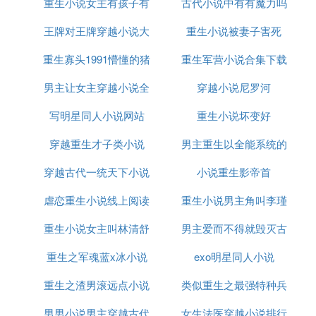
重生小说女主有孩子有
古代小说中有有魔力吗
王夺嫡”是不能或缺的桥段
王牌对王牌穿越小说大
叫虎子的狗
重生小说被妻子害死
C. 要重生军婚空间文或者重生军婚文，六
重生寡头1991懵懂的猪
全
重生军营小说合集下载
七十年代的，多多益善
男主让女主穿越小说全
小说
穿越小说尼罗河
重生幸福日常（喜欢男女主）重生空间回到过去来种
写明星同人小说网站
文阅读
重生小说坏变好
田（赞，可惜是个坑，断内 ， 在了高/潮部分容）
重生军嫂攻略（应该叫极品攻略）
穿越重生才子类小说
男主重生以全能系统的
重生之不再做炮灰（喜欢男女主，金手指开的不大，
穿越古代一统天下小说
小说重生影帝首
小说
还蛮低调的，谁说重生就一定要搅风搅雨的？平平淡
淡也会有幸福）
虐恋重生小说线上阅读
重生小说男主角叫李瑾
重生之娱乐天王（金手指开的略大，比电脑内存还要
记忆清晰啊，讨厌男主跟花小月的cp,快把我恶心坏
重生小说女主叫林清舒
男主爱而不得就毁灭古
了，全文看起来还蛮爽的）
重生之军魂蓝x冰小说
exo明星同人小说
代小说
重生超级巨星（龙大的文一直文笔不错支持龙大
重生之渣男滚远点小说
类似重生之最强特种兵
D. 空间军嫂生一共生六个儿子
男男小说男主穿越古代
女生法医穿越小说排行
小说