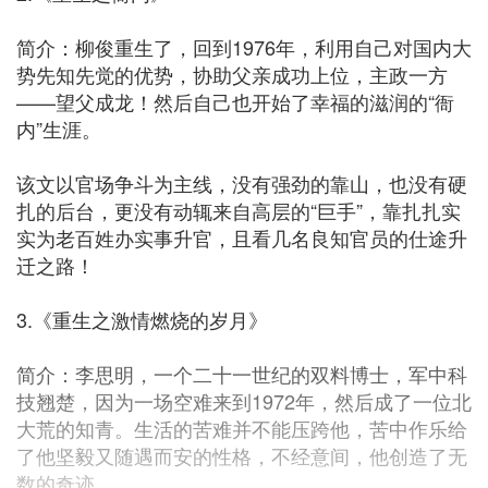
简介：柳俊重生了，回到1976年，利用自己对国内大
势先知先觉的优势，协助父亲成功上位，主政一方
——望父成龙！然后自己也开始了幸福的滋润的“衙
内”生涯。
该文以官场争斗为主线，没有强劲的靠山，也没有硬
扎的后台，更没有动辄来自高层的“巨手”，靠扎扎实
实为老百姓办实事升官，且看几名良知官员的仕途升
迁之路！
3.《重生之激情燃烧的岁月》
简介：李思明，一个二十一世纪的双料博士，军中科
技翘楚，因为一场空难来到1972年，然后成了一位北
大荒的知青。生活的苦难并不能压跨他，苦中作乐给
了他坚毅又随遇而安的性格，不经意间，他创造了无
数的奇迹