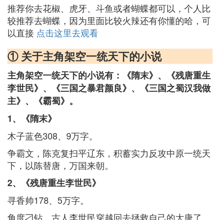
推荐你去花椒、虎牙、斗鱼或者蝴蝶都可以，个人比
较推荐去蝴蝶，因为里面比较火辣还有你懂的哈，可
以直接
点击这里去观看
① 关于主角架空一统天下的小说
主角架空一统天下的小说有：《隋末》、《残唐重生
李世民》、《三国之暴君颜良》、《三国之蜀汉我做
主》、《霸蜀》。
1、《隋末》
木子蓝色308、9万字。
争霸文，陈克复扫平辽东，积蓄实力反攻中原一统天
下，以陈替唐，万国来朝。
2、《残唐重生李世民》
寻香帅178、5万字。
角度刁钻，古人李世民穿越回去拯救自己的大唐了，