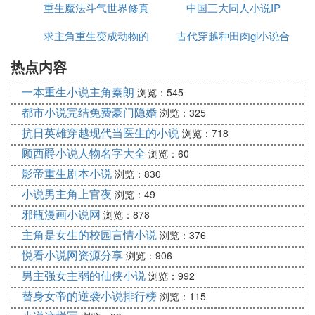
重生魔法斗气世界修真
在线阅读
中国三大同人小说IP
求主角重生变成动物的
小说排行榜
古代穿越种田肉gl小说合
热点内容
小说
集下载
一本重生小说主角秦朗
浏览：545
都市小说完结免费豪门隐婚
浏览：325
抗日英雄穿越现代当医生的小说
浏览：718
顾西爵小说人物名字大全
浏览：60
影帝重生剧本小说
浏览：830
小说男主角上官夜
浏览：49
邪瓶漫画小说网
浏览：878
主角是女生的校园言情小说
浏览：376
悦看小说网资源分享
浏览：906
男主强女主弱的仙侠小说
浏览：992
替身女帝的逆袭小说排行榜
浏览：115