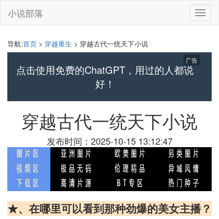
小说部落
切
换
导
航
导航:
首页
>
穿越重生
> 穿越古代一统天下小说
广告
点击使用免费的ChatGPT，用过的人都说
好！
穿越古代一统天下小说
发布时间：2025-10-15 13:12:47
★、在哪里可以看到那种劲爆的美女主播？