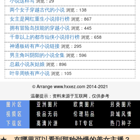
小说这样写
浏览：29
两个女子穿越古代的小说
浏览：138
女主是网红重生小说排行榜
浏览：867
拥有冒险岛技能的穿越小说
浏览：445
千章以上的都市仙侠小说排行榜
浏览：658
神通板砖有声小说链接
浏览：295
男主角叫阴阳的小说全集
浏览：596
总裁小说灰姑娘
浏览：896
叶辛周铁有声小说
浏览：105
© Arrange www.hxxez.com 2014-2021
温馨提示：资料来源于互联网，仅供参考
★、在哪里可以看到那种劲爆的美女主播？