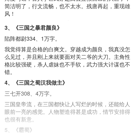
简洁明了，行文流畅，也不太水。残唐再起，重现雄
风！
3、《三国之暴君颜良》
陷阵都尉334、1万字。
我觉得算是合格的白爽文。穿越成为颜良，我真没怎
么见过，并且刚上来就要面对关二爷的大刀。主角性
格比较强硬，杀人虐妹也不手软，武力强大计谋也不
错。
4、《三国之蜀汉我做主》
三七开308、4万字。
三国皇帝流，在三国都快让人写烂的时候，还能给人
眼前一亮的感觉。人物塑造得甚是成功，情节安排得
也很有新意。
5、《霸蜀》