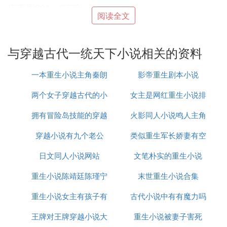
庄不周321、3万字。
阅读全文
三国后期同人，穿越为魏延的儿子，与诸葛丞相等人
斗智斗勇，攀科技种田谋霸业。最大的亮点把一群无
与穿越古代一统天下小说相关的资料
良政客勾结敌国坑害国内政治对手描写的入木三分。
② 求好看的穿越或重生三国小说，主角要
一本重生小说主角秦朗
影帝重生剧本小说
是慢慢努力一统天下的。
两个女子穿越古代的小
女主是网红重生小说排
《重生在三国》主角陈楚 巨好看 男人都爱看！！！
拥有冒险岛技能的穿越
说
火影同人小说鸣人主角
行榜
强烈推荐！！！！！！
穿越小说有九个老公
小说
类似重生军长娇妻有空
③ 穿越三国类小说 要求主角体一统天下 所
日文同人小说网站
文笔朴实的重生小说
间的小说
有美女都收如
重生小说陈靖廷陈瑾宁
末世重生小说合集
一统三国；司马
天下争霸之一统三国；亚汶斯达克
重生小说女主有孩子有
古代小说中有有魔力吗
风流三国；浴火重生
王牌对王牌穿越小说大
叫虎子的狗
重生小说被妻子害死
三国之江山一统；炎黄小子