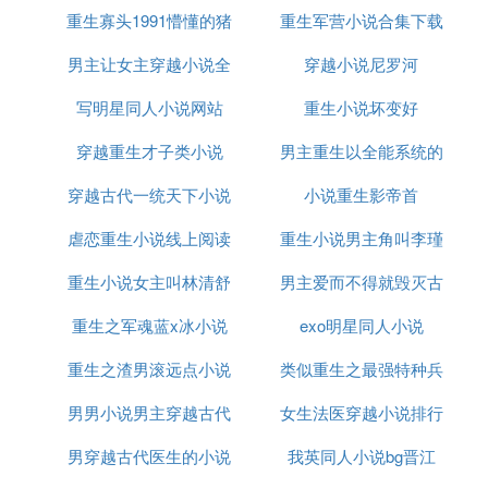
.................
重生寡头1991懵懂的猪
全
重生军营小说合集下载
④ 有没有类似于狙击南宋的小说,或者穿越
男主让女主穿越小说全
小说
穿越小说尼罗河
一统天下的,
写明星同人小说网站
文阅读
重生小说坏变好
这类的可多了，就我知道而且收藏了好几本--如下：
穿越重生才子类小说
男主重生以全能系统的
篡隋
大隋皇朝
穿越古代一统天下小说
小说重生影帝首
小说
大唐烈
虐恋重生小说线上阅读
重生小说男主角叫李瑾
带着警花闯三国
回到隋朝当皇帝
重生小说女主叫林清舒
男主爱而不得就毁灭古
混在三国当军阀
重生之军魂蓝x冰小说
exo明星同人小说
代小说
三国之帝国崛起
重生吕布一统三国
重生之渣男滚远点小说
类似重生之最强特种兵
纵横三国之我是张辽
以上我认为还可以看了后救被我收藏了
男男小说男主穿越古代
女生法医穿越小说排行
小说
望采纳哈！
男穿越古代医生的小说
我英同人小说bg晋江
榜