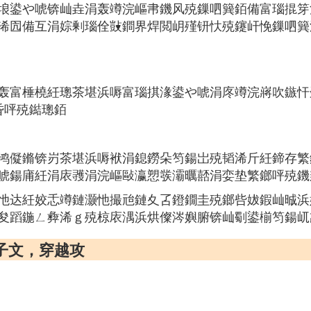
埌鍙や唬锛屾垚涓轰竴浣嶇帇鐖风殑鏁呬簨銆備富瑙掍笌
浠囥備互涓婃剰瑙佺敱鐧界焊閲岄殣钘忕殑鑳屽悗鏁呬簨
轰富棰橈紝璁茶堪浜嗕富瑙掑湪鍙や唬涓庝竴浣嶈吹鏃忓
昏呯殑鐑璁銆
鸿儗鏅锛岃茶堪浜嗕袱涓鎴鐒朵笉鍚岀殑韬浠斤紝鍗存繁
唬鍚庯紝涓庡彟涓浣嶇敺瀛愬彂灞曞嚭涓娈垫繁鎯呯殑鐖
忚达紝姣忎竴鏈灏忚撮兘鏈夊叾鐙鐗圭殑鎯呰妭鍜屾晠浜
夋蹈鍦ㄥ彜浠ｇ殑椋庡湡浜烘儏涔嬩腑锛屾劅鍙椾笉鍚屼
子文，穿越攻