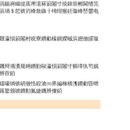
涓鍚嶈矊缇庣帇濡冧箣闂寸殑鍏崇郴閫愭笎
浜堝＄悊锛岃峰敖鏃╂牳绀猴紝璇峰嵆鐢电
叕瀛愪箣闂村睍寮鐨勮檺鎭嬫晠浜嬨傚皬璇
鐖辩潃瀵规柟鐨勭敺瀛愪箣闂寸籂缂犱笉娓
辨亱銆
嬬嚎绱锛岄傚悎鍠滄㈣界編棰樻潗鐨勮昏呭
簬鐜颁唬鐨勬氮婕鐖辨儏銆