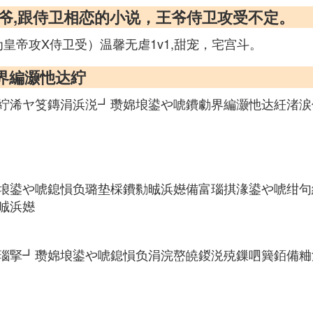
王爷,跟侍卫相恋的小说，王爷侍卫攻受不定。
为皇帝攻X侍卫受）温馨无虐1v1,甜宠，宅宫斗。
勮界編灏忚达紵
紵浠ヤ笅鏄涓浜涚┛瓒婂埌鍙や唬鐨勮界編灏忚达紝渚涙
埌鍙や唬鎴愪负璐垫棌鐨勬晠浜嬨備富瑙掑湪鍙や唬绀句
晠浜嬨
瑙掔┛瓒婂埌鍙や唬鎴愪负涓浣嶅皢鍐涚殑鏁呬簨銆備粬