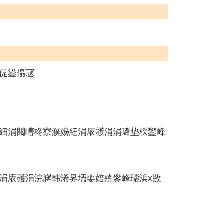
偍鍙傝冦
細涓閲嶆柊寮濮嬶紝涓庡彟涓涓璐垫棌鐢峰
涓庡彟涓浣嶈韩浠界壒娈婄殑鐢峰瓙浜х敓