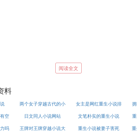
阅读全文
资料
说
两个女子穿越古代的小
女主是网红重生小说排
拥
有空
日文同人小说网站
说
文笔朴实的重生小说
行榜
重
里重生,有好几个男宠
力吗
王牌对王牌穿越小说大
重生小说被妻子害死
重