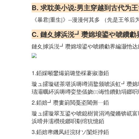
B. 求耽美小说:男主穿越到古代为
《暴君|重生|》--漫漫何其多 （先是王爷后
C. 鏈夊摢浜涚┛瓒婂埌鍙や唬鐨
鏈夊摢浜涚┛瓒婂埌鍙や唬鐨勮界編灏忚达
1.銆婇噸鐢熶箣璐垫棌褰掓潵銆
璇ュ皬璇磋茶堪浜嗕竴涓鐜颁唬浜虹┛瓒婂
瓙灞曞紑浜嗕竴娈垫偛娆㈢诲悎鐨勭埍鎯呮
2.銆婄┛瓒婁箣閲戞垐閾侀┈銆
璇ュ皬璇翠互鍙や唬鎴樹簤涓鸿儗鏅锛屼富
浜嗗井濡欑殑鎯呮劅绾犺憶銆
3.銆婄帇鐖凤紝浣犲ソ闅炬挬銆