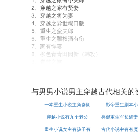
2、穿越之家有贤妻
3、穿越之将为妻
4、穿越之异世糊口版
5、重生之蛮夫郎
6、重生之酾权酒有衍
7、家有悍妻
8、柳色青青田园新（韩攻）
9、青竹之旅
10、媳妇儿很暴力
11、异世田园风情
12、异世之农家记事
与男男小说男主穿越古代相关的
13、千金难买韶关易
一本重生小说主角秦朗
影帝重生剧本小
满意请采纳
穿越小说有九个老公
类似重生军长娇妻
E. 求耽美小说,穿越到古代,从棺材
重生小说女主有孩子有
古代小说中有有魔
间的小说
《又一春》by大风刮过