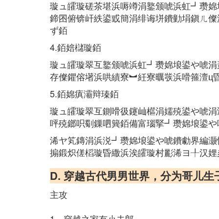
璇ュ皬璇磋茶堪浜嗕竴涓鐜颁唬浜虹┛瓒婂
鍗囨俯锛屽紩鍙戜簡涓绯诲垪鐨勭埍鎭ㄦ儏
ず銆
4.銆婄櫧璇銆
璇ュ皬璇翠互鐜颁唬浜虹┛瓒婂埌鍙や唬涓
存儏鑺傛墸浜哄績寮︼紝寮曞彂浜嗗箍澶ц
5.銆婂瘨灞辩瑧銆
璇ュ皬璇翠互鍘嗗彶鑳屾櫙涓嬬殑鍙や唬涓
呯殑鎯呮劅鏁呬簨銆備富瑙掔┛瓒婂埌鍙や
浠ヤ笂鏄涓浜涚┛瓒婂埌鍙や唬鐨勮界編灏
搧鍛炽傞槄璇昏繖浜涘皬璇村彲浠ヨ╀汉娌
D. 穿越古代男男世界，分为哥儿生
主攻
1、穿越之家有小夫郎