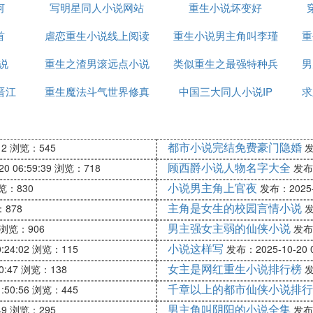
河
写明星同人小说网站
全
重生小说坏变好
首
虐恋重生小说线上阅读
重生小说男主角叫李瑾
重
每天晚上扛了梯子站在院墙下等着再也回不来的爱人)
说
重生之渣男滚远点小说
类似重生之最强特种兵
男
晋江
重生魔法斗气世界修真
中国三大同人小说IP
小说
求
一场春光一场梦。扛着梯子隔着山墙一天天等下去，总有
小说排行榜
；过了今年，还有明年。过了春还有夏，过了秋还有冬，
都市小说完结免费豪门隐婚
12
浏览：545
发
顾西爵小说人物名字大全
0 06:59:39
浏览：718
发布：
小说男主角上官夜
览：830
发布：2025-1
主角是女生的校园言情小说
878
发
升余天下》，作者：继续依赖撒；《将军王妃》，作者：
男主强女主弱的仙侠小说
浏览：906
发布：
痕；《扬书魅影》，作者：南风歌；《重生之公子倾城》
小说这样写
:24:02
浏览：115
发布：2025-10-20 0
；《将门男后》，作者：兮颜留。
女主是网红重生小说排行榜
0:47
浏览：138
发
千章以上的都市仙侠小说排行
:50:56
浏览：445
男主角叫阴阳的小说全集
49
浏览：295
发布：