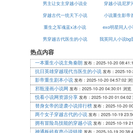
内容标签：灵魂转换、 穿越时空
男主让女主穿越小说全
叫虎子的狗
穿越小说尼罗
主角：马小东，符卿专书，苏衍之，裴其宣
穿越古代一统天下小说
文阅读
小说重生影帝
名句：我的属符卿书在北疆，几时能回来？
(符小候已战死沙场许多年了，马小东仍旧
重生之军魂蓝x冰小说
exo明星同人小
男穿越古代医生的小说
我英同人小说bg
隔壁白晃晃一片也罢，哭声也罢，都不过是
热点内容
在线阅读
那时候，日子也正长。过了今天，还有明天
菜黄。
一本重生小说主角秦朗
发布：2025-10-20 08:41:
最欢喜不过，最完满不过。
抗日英雄穿越现代当医生的小说
发布：2025-10-2
影帝重生剧本小说
发布：2025-10-20 04:57:02
浏
F. 古代男男生子小说
邪瓶漫画小说网
发布：2025-10-20 04:30:01
浏览：
《君情错》，作者：西雨；《重生之蓝颜遍
悦看小说网资源分享
发布：2025-10-20 01:04:02
《王爷的守护男妃》橘改，作者：水过亦无
替身女帝的逆袭小说排行榜
发布：2025-10-20 00
圆笑判缘；《孕夫回家》，作者：幽篁紫蓝
两个女子穿越古代的小说
发布：2025-10-19 23:5
拥有冒险岛技能的穿越小说
发布：2025-10-19 21
G. 古代男男生子文
神通板砖有声小说链接
发布：2025-10-19 20:38: