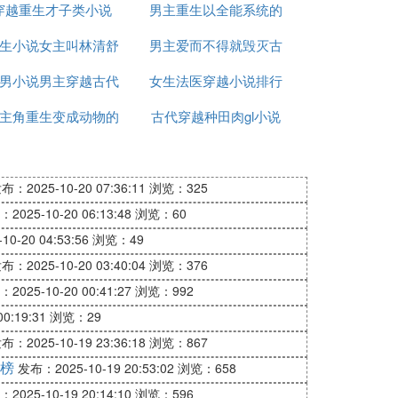
穿越重生才子类小说
小说
男主重生以全能系统的
生小说女主叫林清舒
男主爱而不得就毁灭古
小说
男小说男主穿越古代
女生法医穿越小说排行
代小说
主角重生变成动物的
古代穿越种田肉gl小说
榜
一天能等到。
小说
合集下载
过了冬又能望见明年春到，依旧桃花满梢油
布：2025-10-20 07:36:11
浏览：325
2025-10-20 06:13:48
浏览：60
0-20 04:53:56
浏览：49
布：2025-10-20 03:40:04
浏览：376
雪寻寻；《待产的孕夫》，作者：温笑卿；
2025-10-20 00:41:27
浏览：992
，作者：耽玬；《夫郎管太严》，作者：玉
0:19:31
浏览：29
布：2025-10-19 23:36:18
浏览：867
榜
发布：2025-10-19 20:53:02
浏览：658
2025-10-19 20:14:10
浏览：596