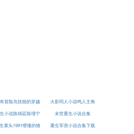
有冒险岛技能的穿越
火影同人小说鸣人主角
生小说陈靖廷陈瑾宁
小说
末世重生小说合集
生寡头1991懵懂的猪
重生军营小说合集下载