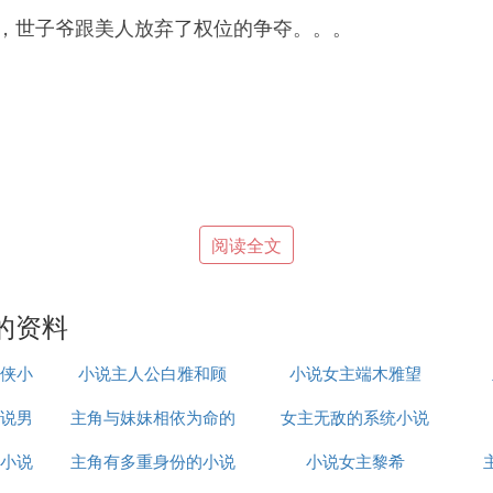
，世子爷跟美人放弃了权位的争夺。。。
阅读全文
大的王爷还是什么滴，又是江湖中神秘的啥啥公子来着；
的资料
强大。
侠小
小说主人公白雅和顾
小说女主端木雅望
才华，是个世子。女主是个平民老百姓，但是很坚强。一
说男
主角与妹妹相依为命的
女主无敌的系统小说
了孩子们的老师。世子爷就这样慢慢被坚强的女主吸引啦
小说
主角有多重身份的小说
小说
小说女主黎希