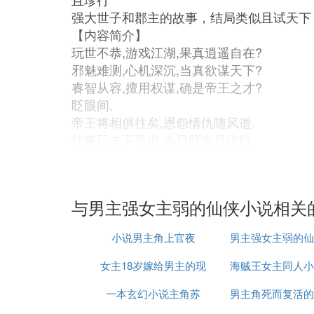
强大世子和郡主的故事，结局类似且试天下
【内容简介】
玩世不恭,游戏江湖,果真逍遥自在?
邪魅难测,心机深沉,当真欲谋天下?
睿智从容,擅用权谋,确是帝王之才?
眨眼间,
帝王将相俱往矣,恩怨情仇随风逝.
往事已去不可追,今日既来且珍行.
天抹微云
华丽丽的师徒恋。。。师父是朝堂上一个强
与男主强女主弱的仙侠小说相关
她。。。最后还是喜剧结局滴~~徒弟也很
小说男主角上官夜
男主强女主弱的仙
五子登科忘了谁
很温馨的文，不长。男主有点霸道，但很有
女主18岁嫁给男主的现
海贼王女主同人小
说
小屁孩，还要让他们读书，男主自告奋勇成
一本玄幻小说主角苏
代小说
男主角死而复活的
主
指五子登科吧），女主也成功嫁给了男主。