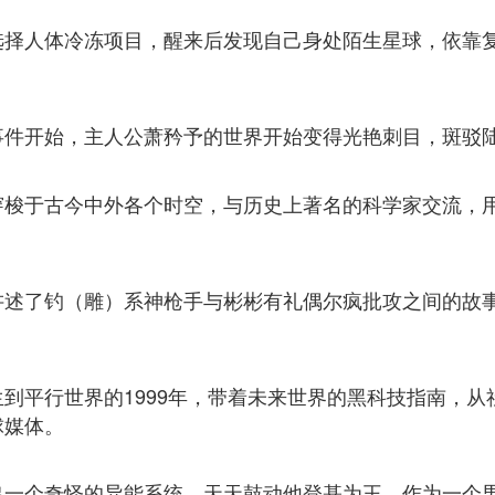
选择人体冷冻项目，醒来后发现自己身处陌生星球，依靠
事件开始，主人公萧矜予的世界开始变得光艳刺目，斑驳
穿梭于古今中外各个时空，与历史上著名的科学家交流，
讲述了钓（雕）系神枪手与彬彬有礼偶尔疯批攻之间的故
到平行世界的1999年，带着未来世界的黑科技指南，从
球媒体。
出一个奇怪的异能系统，天天鼓动他登基为王。作为一个