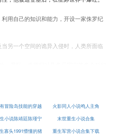
，利用自己的知识和能力，开设一家侏罗纪
及当另一个空间的诡异入侵时，人类所面临
生、星际、侏罗纪以及多元宇宙等多个科幻
有冒险岛技能的穿越
火影同人小说鸣人主角
生小说陈靖廷陈瑾宁
小说
末世重生小说合集
生寡头1991懵懂的猪
重生军营小说合集下载