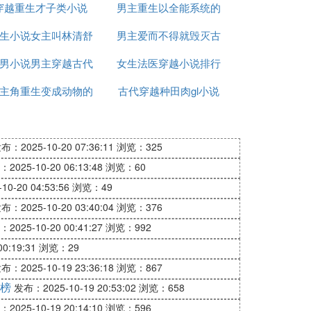
穿越重生才子类小说
小说
男主重生以全能系统的
生小说女主叫林清舒
男主爱而不得就毁灭古
小说
男小说男主穿越古代
女生法医穿越小说排行
代小说
主角重生变成动物的
古代穿越种田肉gl小说
榜
小说
合集下载
布：2025-10-20 07:36:11
浏览：325
2025-10-20 06:13:48
浏览：60
寻回到地球的方法。从强取豪夺地占有到没
0-20 04:53:56
浏览：49
机器人
布：2025-10-20 03:40:04
浏览：376
2025-10-20 00:41:27
浏览：992
0:19:31
浏览：29
布：2025-10-19 23:36:18
浏览：867
榜
发布：2025-10-19 20:53:02
浏览：658
2025-10-19 20:14:10
浏览：596