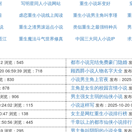
河
写明星同人小说网站
全
重生小说坏变好
首
虐恋重生小说线上阅读
重生小说男主角叫李瑾
重
说
重生之渣男滚远点小说
类似重生之最强特种兵
男
漠坚硬。
晋江
重生魔法斗气世界修真
中国三大同人小说IP
小说
求
、污渍斑斑的手指。
有力气挣扎，瘫在他们的臂弯中。
小说排行榜
益交换。你用什么,换你的命？”
都市小说完结免费豪门隐婚
12
浏览：545
发
顾西爵小说人物名字大全
0 06:59:39
浏览：718
发布：
了这个男人的宠物。她听话，乖巧，从不说不，坚强地找
小说男主角上官夜
览：830
发布：2025-1
晋江人气排行榜前三的星际绝恋。 男主最后发现自己是
主角是女生的校园言情小说
878
发
男主强女主弱的仙侠小说
浏览：906
发布：
小说这样写
:24:02
浏览：115
发布：2025-10-20 0
女主是网红重生小说排行榜
0:47
浏览：138
发
千章以上的都市仙侠小说排行
:50:56
浏览：445
男主角叫阴阳的小说全集
49
浏览：295
发布：