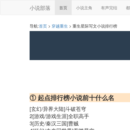
小说部落
首页
小说主角
有声完结
都
导航:
首页
>
穿越重生
> 重生星际写文小说排行榜
① 起点排行榜小说前十什么名
[玄幻/异界大陆]斗破苍穹
2[游戏/游戏生涯]全职高手
3[历史/秦汉三国]曹贼