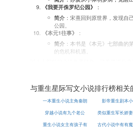
：
《我要开侏罗纪公园》
：宋熹回到原世界，发现自
简介
公园。
：
《本元1往事》
：本书是《本元》七部曲的
简介
的危机和机遇。
以上十部科幻小说各具特色，涵盖了进化变
元素，值得一读。
③ 哪本
小说女主
穿越重生到未来星
与重生星际写文小说排行榜相关
《乖宠》[10]
一本重生小说主角秦朗
影帝重生剧本小
主角
苏弥
穿越小说有九个老公
类似重生军长娇妻
配角
重生小说女主有孩子有
古代小说中有有魔
间的小说
其他