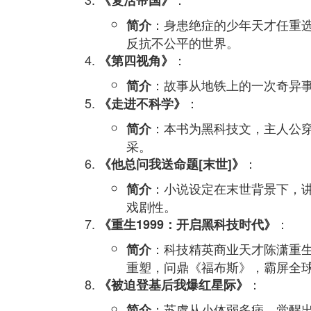
《复活帝国》
：身患绝症的少年天才任重
简介
反抗不公平的世界。
：
《第四视角》
：故事从地铁上的一次奇异
简介
：
《走进不科学》
：本书为黑科技文，主人公
简介
采。
：
《他总问我送命题[末世]》
：小说设定在末世背景下，
简介
戏剧性。
：
《重生1999：开启黑科技时代》
：科技精英商业天才陈潇重生
简介
重塑，问鼎《福布斯》，霸屏全
：
《被迫登基后我爆红星际》
：苏虞从小体弱多病，觉醒
简介