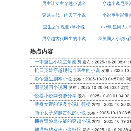
男主让女主穿越小说全
叫虎子的狗
穿越小说尼罗
1v1、星战、虐恋
内容标签
穿越古代一统天下小说
文阅读
小说重生影帝
穿越时空、都专市情缘、军旅、强取豪夺属
重生之军魂蓝x冰小说
exo明星同人小
文案：
街灯的流光中，男人的侧脸，比夜色还要冷
男穿越古代医生的小说
我英同人小说bg
“我从不帮人。”男人看着她扣在自己长裤上
几个宪兵走上前，准备将她拖走。她已经没
热点内容
在线阅读
却在这时，他冷冷清清的声音道：“我只做利
一本重生小说主角秦朗
发布：2025-10-20 08:41:
精彩看点：
抗日英雄穿越现代当医生的小说
发布：2025-10-2
柔弱少女出现在陌生星球，为了活命，她成
心没肺地宠爱，他付出的代价是一亿光年。
影帝重生剧本小说
发布：2025-10-20 04:57:02
浏
少女科幻言情文，史上第一本『飞言情』，
邪瓶漫画小说网
发布：2025-10-20 04:30:01
浏览：
悦看小说网资源分享
发布：2025-10-20 01:04:02
④ 晋江前100小说排名
替身女帝的逆袭小说排行榜
发布：2025-10-20 00
晋江前100小说排名如下
两个女子穿越古代的小说
发布：2025-10-19 23:5
拥有冒险岛技能的穿越小说
墨香铜臭《天官赐福》。
发布：2025-10-19 21
神通板砖有声小说链接
发布：2025-10-19 20:38: