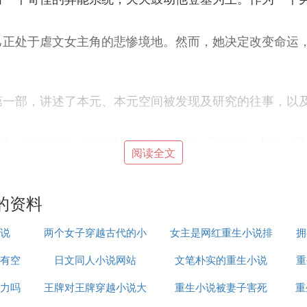
己正处于虐文女主角的悲惨境地。然而，她决定改变命运
第一部，讲述了本元、本元空间被发现及研究的往事，以
异、虚拟竞技、科幻战争、科幻悬疑、黑科技、末世、重
阅读全文
际，女主是星球上唯一的一个人类少女，
的资料
说
两个女子穿越古代的小
女主是网红重生小说排
拥
有空
日文同人小说网站
说
文笔朴实的重生小说
行榜
重
力吗
王牌对王牌穿越小说大
重生小说被妻子害死
重