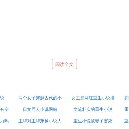
阅读全文
说
两个女子穿越古代的小
女主是网红重生小说排
拥
有空
日文同人小说网站
说
文笔朴实的重生小说
行榜
重
力吗
王牌对王牌穿越小说大
重生小说被妻子害死
重