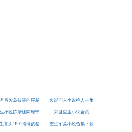
有冒险岛技能的穿越
火影同人小说鸣人主角
生小说陈靖廷陈瑾宁
小说
末世重生小说合集
生寡头1991懵懂的猪
重生军营小说合集下载