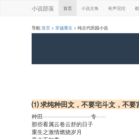
小说部落
首页
小说主角
有声完结
都
导航:
首页
>
穿越重生
> 纯古代田园小说
⑴ 求纯种田文，不要宅斗文，不要
种田·······························专······
那些看属云卷云舒的日子
重生之激情燃烧岁月