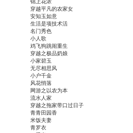
锦上花浓
穿越平凡的农家女
安知玉如意
生活是项技术活
名门秀色
小人歌
鸡飞狗跳闹重生
穿越之极品奶娘
小家碧玉
无尽相思风
小户千金
风花悄落
网游之以农为本
流水人家
穿越之拖家带口过日子
青青田园香
米饭夫妻
青罗衣