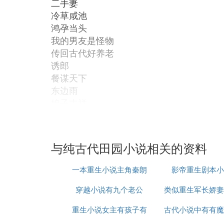
二手妻
冷草咸池
鸿孕当头
我的男友是怪物
传回古代好养老
诱郎
餐谋天下
东边雨
娘子吉祥
心素若菊
弃妇的美好时代
穿越之你耕耘来我织布
与纯古代田园小说相关的资料
农夫
潜水弯
一本重生小说主角秦朗
影帝重生剧本小
月弯弯
猪倌
穿越小说有九个老公
类似重生军长娇妻
异界农夫养家记
重生小说女主有孩子有
古代小说中有有魔
间的小说
花开四处娃满地