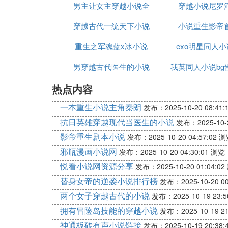
杜晓伟
男主让女主穿越小说全
叫虎子的狗
穿越小说尼罗
黑皮笔记本
穿越古代一统天下小说
文阅读
小说重生影帝
重生之食全美酒
小倌的郎中
重生之军魂蓝x冰小说
exo明星同人小
我的原始生活
清风皓月一杯酒
男穿越古代医生的小说
我英同人小说bg
穿越之幸福生活
热点内容
在线阅读
一本重生小说主角秦朗
发布：2025-10-20 08:41:
抗日英雄穿越现代当医生的小说
发布：2025-10-2
影帝重生剧本小说
发布：2025-10-20 04:57:02
浏
邪瓶漫画小说网
发布：2025-10-20 04:30:01
浏览：
悦看小说网资源分享
发布：2025-10-20 01:04:02
替身女帝的逆袭小说排行榜
发布：2025-10-20 00
两个女子穿越古代的小说
发布：2025-10-19 23:5
拥有冒险岛技能的穿越小说
发布：2025-10-19 21
神通板砖有声小说链接
发布：2025-10-19 20:38: