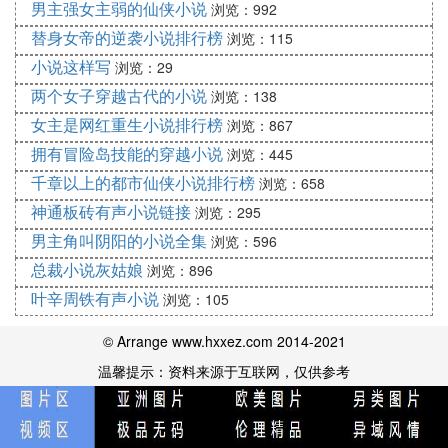
男主强女主弱的仙侠小说
浏览：992
替身女帝的逆袭小说排行榜
浏览：115
小说这样写
浏览：29
两个女子穿越古代的小说
浏览：138
女主是网红重生小说排行榜
浏览：867
拥有冒险岛技能的穿越小说
浏览：445
千章以上的都市仙侠小说排行榜
浏览：658
神通板砖有声小说链接
浏览：295
男主角叫阴阳的小说全集
浏览：596
总裁小说灰姑娘
浏览：896
叶辛周铁有声小说
浏览：105
© Arrange www.hxxez.com 2014-2021
温馨提示：资料来源于互联网，仅供参考