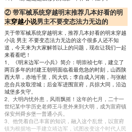
② 带军械系统穿越明末推荐几本好看的明
末
穿越小说
男主不要变态法力无边的
关于带军械系统穿越明末，推荐几本好看的明末穿越
小说 男主 不要变态法力无边的这个很多人还不知
道，今天来为大家解答以上的问题，现在让我们一起
来看看吧！
1、《明末边军一小兵》简介：明崇祯七年，建立了
两百多年的封建王朝明面临着最危急的时刻，山西陕
西大旱，赤地千里，民大饥；李自成入河南，与张献
忠合兵攻取澄城；后金军进围宣府，兵掠大同，沿边
城堡多失守。
2、大明内忧外患，风雨飘摇！这年的七月，二十一
世纪某中学历史老师王斗意外来到大明，成为宣府镇
保安州舜乡堡一普通小兵。
3、他凭着自己丰富的知识，融入这个乱世，以宣府
镇为根据地一手建立靖边军，试图改变这个时代人民