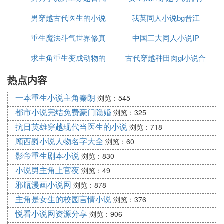
男穿越古代医生的小说
我英同人小说bg晋江
榜
重生魔法斗气世界修真
在线阅读
中国三大同人小说IP
求主角重生变成动物的
小说排行榜
古代穿越种田肉gl小说合
热点内容
小说
集下载
一本重生小说主角秦朗
浏览：545
都市小说完结免费豪门隐婚
浏览：325
抗日英雄穿越现代当医生的小说
浏览：718
顾西爵小说人物名字大全
浏览：60
影帝重生剧本小说
浏览：830
小说男主角上官夜
浏览：49
邪瓶漫画小说网
浏览：878
主角是女生的校园言情小说
浏览：376
悦看小说网资源分享
浏览：906