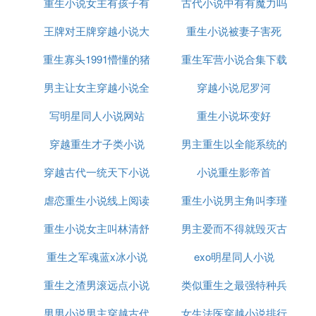
重生小说女主有孩子有
古代小说中有有魔力吗
《权宋》《千宋》《皇家娱乐指南》
《扬帆大明》《明末风暴》《虎狼》《明末边军一小
王牌对王牌穿越小说大
叫虎子的狗
重生小说被妻子害死
兵》
重生寡头1991懵懂的猪
全
重生军营小说合集下载
《回到明朝当太子》《皇明乱贼》《迷航一六四二》
《重生之大科学家》《1911新中华》
男主让女主穿越小说全
小说
穿越小说尼罗河
《长风》《民国往事》《辛亥科技帝国》
写明星同人小说网站
文阅读
重生小说坏变好
《国魂》《血战旗》《远东之血》
穿越重生才子类小说
男主重生以全能系统的
穿越古代一统天下小说
小说重生影帝首
小说
虐恋重生小说线上阅读
重生小说男主角叫李瑾
重生小说女主叫林清舒
男主爱而不得就毁灭古
重生之军魂蓝x冰小说
exo明星同人小说
代小说
重生之渣男滚远点小说
类似重生之最强特种兵
男男小说男主穿越古代
女生法医穿越小说排行
小说