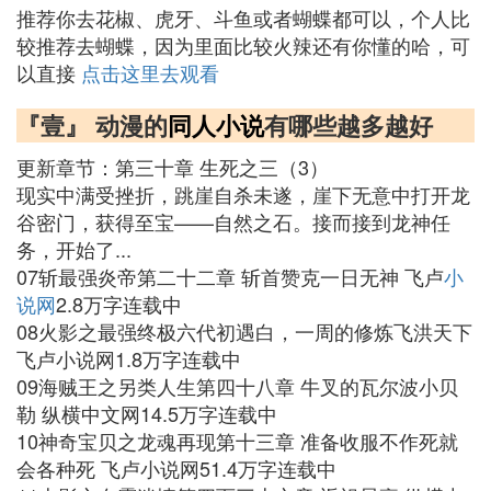
推荐你去花椒、虎牙、斗鱼或者蝴蝶都可以，个人比
较推荐去蝴蝶，因为里面比较火辣还有你懂的哈，可
以直接
点击这里去观看
『壹』 动漫的
同人小说
有哪些越多越好
更新章节：第三十章 生死之三（3）
现实中满受挫折，跳崖自杀未遂，崖下无意中打开龙
谷密门，获得至宝——自然之石。接而接到龙神任
务，开始了...
07斩最强炎帝第二十二章 斩首赞克一日无神 飞卢
小
说网
2.8万字连载中
08火影之最强终极六代初遇白，一周的修炼飞洪天下
飞卢小说网1.8万字连载中
09海贼王之另类人生第四十八章 牛叉的瓦尔波小贝
勒 纵横中文网14.5万字连载中
10神奇宝贝之龙魂再现第十三章 准备收服不作死就
会各种死 飞卢小说网51.4万字连载中