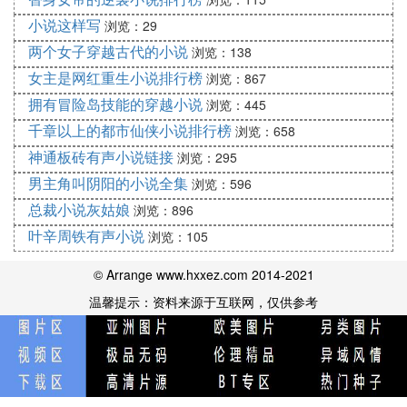
纵横中文网83.2万字全本
小说这样写
浏览：29
07火影之宇智波枫舞教导小鬼，考试前奏！卢家大少
两个女子穿越古代的小说
浏览：138
飞卢小说网1.9万字连载中
08二次元攻略第三章 魔王诞生之日<上>爱的骑士姬
女主是网红重生小说排行榜
浏览：867
飞卢小说网0.4万字连载中
拥有冒险岛技能的穿越小说
浏览：445
09火影之不死鬼神第九十四章 讨伐魔尊丶红楼 创世
千章以上的都市仙侠小说排行榜
浏览：658
中文网19.8万字连载中
神通板砖有声小说链接
浏览：295
10海贼王之水水果实说明4逍遥 飞卢小说网0.6万字
男主角叫阴阳的小说全集
浏览：596
连载中
总裁小说灰姑娘
浏览：896
11秦时明月之烈拳突击第九章 刺杀古墨 飞卢小说网
叶辛周铁有声小说
1.8万字连载中
浏览：105
12综漫之蛇之传奇第一百三十二章 另一边的战斗
© Arrange www.hxxez.com 2014-2021
（6）风牙 飞卢小说网39.1万字连载中
温馨提示：资料来源于互联网，仅供参考
13棋魂之围棋天地巧遇进藤lkhcry 飞卢小说网1.6万
字连载中
14幻想乡的天道之子八坂神奈子与泄矢诹访子与东风
古早苗sishen848 飞卢小说网1.3万字连载中
15口袋妖怪XY11.少年少女的夜晚妖怪 飞卢小说网2.