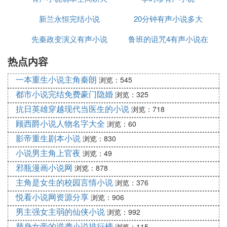
万字全本
39海贼王之复仇之始183、相见（大结局）霜叶独舞
新兰永恒完结小说
耘地
20分钟有声小说多大
纵横中文网54.8万字全本
先秦政变演义有声小说
鲁班的诅咒4有声小说在
40海贼之乱世天炎第六十七章 轻松晋级（下）冰霜
雪 纵横中文网15.4万字连载中
热点内容
线听
41海贼王之疤面煞星异常无耻的诈尸了。。。秋天君
一本重生小说主角秦朗
纵横中文网20.9万字连载中
浏览：545
42火影之最强卡卡西第五十二章 初入水之国潇洒哥
都市小说完结免费豪门隐婚
浏览：325
逍遥游 纵横中文网14.9万字连载中
抗日英雄穿越现代当医生的小说
浏览：718
43神奇宝贝之要成为最强mega进化的快龙15134712
顾西爵小说人物名字大全
浏览：60
293 飞卢小说网11.9万字连载中
影帝重生剧本小说
浏览：830
44火影之日向耀光第八十五章 鬼鲛与鲛肌画笔 纵横
小说男主角上官夜
浏览：49
中文网18.5万字连载中
邪瓶漫画小说网
浏览：878
45萌解萝莉诈尸一下小萝莉控 纵横中文网102.1万字
连载中
主角是女生的校园言情小说
浏览：376
46火影之燃烧殆烬第四十二章 未来的路热腾腾的粥
悦看小说网资源分享
浏览：906
纵横中文网8.7万字连载中
男主强女主弱的仙侠小说
浏览：992
47璃梦之冰月封情永远的守护骑士 十三之七魔雨猫
替身女帝的逆袭小说排行榜
浏览：115