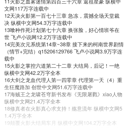
11火影之血雾迷情第四百三十六章 返祖星豪 纵横中
文网117万字连载中
12天决火影第一百七十三章 急冻，震撼全场天堂裁
决 纵横中文网54.3万字连载中
13喰种作死计划第七十六章 换张脸，好心情班爷在
世 飞卢小说网12.2万字连载中
14完美次元系统第14章~38章 接下来的柯南世界剧情
（情节+完结）q15206129766 飞卢小说网3.9万字连
载中
15火影之掌控六道第二十二章 大结局，后记！一绝
纵横中文网42.2万字全本
16大剑之龙血代理人第一四零章 代理第一天（4）重
生狂魔路加 创世中文网51.6万字连载中
17海贼王之龙啸苍穹新书发布《无限屠戮》xiao人物
纵横中文网21.4万字全本
18修真者在火影真心求支持！殇意流年 纵横中文网5
1.4万字全本
19颠覆火影大结局车月 纵横中文网104.2万字全本