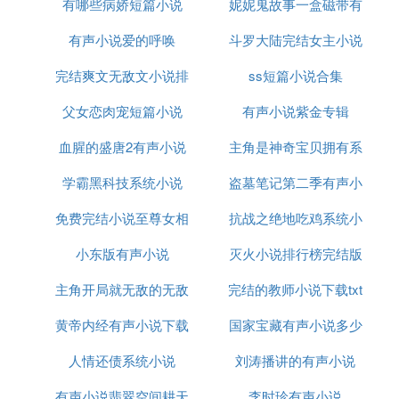
有哪些病娇短篇小说
妮妮鬼故事一盒磁带有
文合集是
29秦时明月之涿鹿天下第四十八章 蜀山巫蛊asd1473
563629 飞卢小说网15.2万字连载中
有声小说爱的呼唤
斗罗大陆完结女主小说
声小说
30宠物小精灵之鹤娘第一百四十章 有人找鹤娘妖的
境界 纵横中文网43.4万字连载中
完结爽文无敌文小说排
ss短篇小说合集
31综漫之游戏主角攻略十香路德维希·凡·文 飞卢小说
父女恋肉宠短篇小说
行榜
有声小说紫金专辑
网3.4万字连载中
32二次元之召唤神被封印的埃及使者傲娇天使 飞卢
血腥的盛唐2有声小说
主角是神奇宝贝拥有系
小说网1.4万字连载中
学霸黑科技系统小说
盗墓笔记第二季有声小
统的小说
33神乎新书发布六月诗意 纵横中文网21.8万字全本
34阿童铁第三十八章节疯狂打酱油 纵横中文网8.1万
免费完结小说至尊女相
抗战之绝地吃鸡系统小
说全集
字连载中
35圣斗士星矢Hero第九十四章、最终话 血雨中苏醒
小东版有声小说
灭火小说排行榜完结版
说
圣的娱乐 纵横中文网26.8万字连载中
主角开局就无敌的无敌
完结的教师小说下载txt
36海贼之横行天下新书已上传！一绝 纵横中文网99.
4万字全本
黄帝内经有声小说下载
流小说完结
国家宝藏有声小说多少
37海贼歌第八章 先生生性散淡 纵横中文网54.9万字
人情还债系统小说
刘涛播讲的有声小说
集
连载中
38慰灵碑大结局 慰灵碑择良木而栖 纵横中文网15.3
有声小说翡翠空间耕天
李时珍有声小说