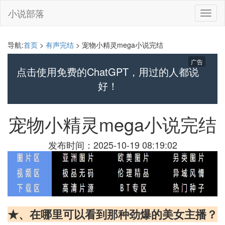
小说部落
切
换
导
航
导航:
首页
>
有声完结
> 宠物小精灵mega小说完结
广告
点击使用免费的ChatGPT，用过的人都说
好！
宠物小精灵mega小说完结
发布时间：2025-10-19 08:19:02
★、在哪里可以看到那种劲爆的美女主播？