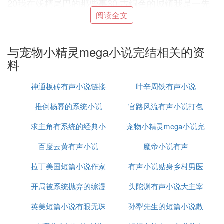
20我在妖精尾巴的那些事30.古铜色的城镇我是一先
生 纵横中文网7万字连载中
阅读全文
21绯弹之超电磁炮终章 小队人员初成！圣银瞳梦 纵
横中文网12.5万字全本
与宠物小精灵mega小说完结相关的资
22穿越二次元最新情况白衣绅士 飞卢小说网1.8万字
料
连载中
23神奇宝贝之黑夜刺客72获胜，帆巴市的神奇宝贝交
神通板砖有声小说链接
叶辛周铁有声小说
换会血皇影风 飞卢小说网26.6万字连载中
24我的男友是妖精第七十五章 前世今生狸猫zombie
推倒杨幂的系统小说
官路风流有声小说打包
纵横中文网25.4万字连载中
求主角有系统的经典小
宠物小精灵mega小说完
下载
25火影之两仪仙人传第二十九回 完结！了如梦幻般
离去云梦有熊 纵横中文网56.4万字全本
百度云黄有声小说
说
魔帝小说有声
结
26综漫笔记23.不想面对的一切一只伪宅领主 纵横中
文网77.7万字连载中
拉丁美国短篇小说作家
有声小说贴身乡村男医
27源程序2092第1章 强袭！（下）超级Gunck 纵横
开局被系统抛弃的综漫
头陀渊有声小说大主宰
中文网137.3万字连载中
28海贼王之天下无双不好意思开新书了两只小白白
英美短篇小说有眼无珠
小说
孙犁先生的短篇小说散
纵横中文网36.4万字全本