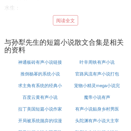
水生：
男主角是许多抗日人士的缩影。把一切都献给抗日战
阅读全文
争，不管有多少人的生死，都有一种乐观的革命精
神。
与孙犁先生的短篇小说散文合集是相关
C. 孙犁是谁
的资料
孙犁（1913.4.6-2002.7.11）
神通板砖有声小说链接
叶辛周铁有声小说
现、当代小说家、散文家，被誉为“荷花淀派”的创始
推倒杨幂的系统小说
官路风流有声小说打包
人。原名孙树勋，曾用笔名芸夫，河北安平人。1927
求主角有系统的经典小
宠物小精灵mega小说完
下载
年开始文学创作。1933年毕业于保定育德中学，研究
生。1937年参加工作，任安新县同口镇小学教师，1
百度云黄有声小说
说
魔帝小说有声
结
939年后参加抗日工作，曾任河北抗战学院教官，晋
察通讯社、晋察冀边区文联、晋察冀日报社及华北联
拉丁美国短篇小说作家
有声小说贴身乡村男医
合大学编辑、教师，延安鲁迅艺术文学院教师，《平
开局被系统抛弃的综漫
头陀渊有声小说大主宰
原杂志》编辑。1942年加入中国共产党。1944年在
延安发表《荷花淀》《芦花荡》等短篇小说，以其清