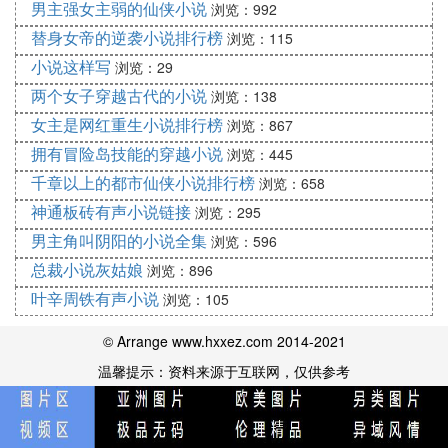
蒲宁的创作生涯始于诗歌。1887年开始在报纸上发表
男主强女主弱的仙侠小说
浏览：992
诗作。1898 年出版了他的第一部诗集《在露天
替身女帝的逆袭小说排行榜
浏览：115
下》，此后写了许多著名的作品，如短篇小说《安东
小说这样写
浏览：29
诺夫卡苹果》（1900）、《梦》（1908）、《弟兄
两个女子穿越古代的小说
浏览：138
们》（1914）、《从旧金山来的先生》（1915）及
女主是网红重生小说排行榜
浏览：867
中篇小说《乡村》，1903年以诗集《落叶》获莫斯科
拥有冒险岛技能的穿越小说
浏览：445
学术院的普希金奖。蒲宁的创作为俄罗斯批判现实主
千章以上的都市仙侠小说排行榜
义文学和繁荣的发展起了积极作用。十月革命爆发
浏览：658
后，蒲宁从旧贵族阶级的立场出发，反对和诅咒革
神通板砖有声小说链接
浏览：295
命，流亡法国后，曾游历欧洲、非洲和亚洲，写了
男主角叫阴阳的小说全集
浏览：596
《米佳的爱情》、《幽暗的村间小径》等两百个中短
总裁小说灰姑娘
浏览：896
篇小说。《从旧金山来的先生》是蒲宁的代表作。
叶辛周铁有声小说
浏览：105
蒲宁的创作继承了俄国古典文学的现实主义传统，是
© Arrange www.hxxez.com 2014-2021
写作中短篇小说的高手。他的小说不太重视情节与结
温馨提示：资料来源于互联网，仅供参考
构的安排，而专注于人物性的刻画和环境气氛的渲
染，语言生动和谐，富于 节奏感，被高尔基誉为“当
代优秀的文体家”。