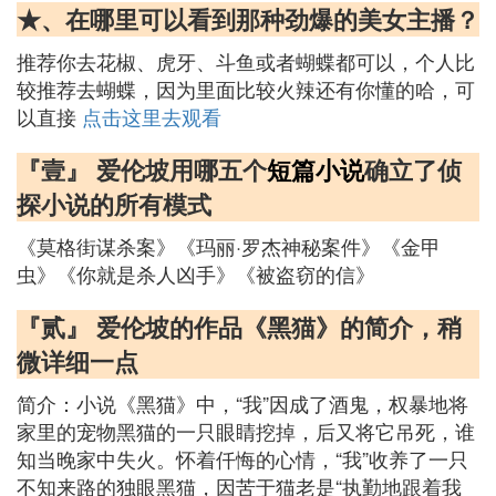
★、在哪里可以看到那种劲爆的美女主播？
推荐你去花椒、虎牙、斗鱼或者蝴蝶都可以，个人比
较推荐去蝴蝶，因为里面比较火辣还有你懂的哈，可
以直接
点击这里去观看
『壹』 爱伦坡用哪五个
短篇小说
确立了侦
探小说的所有模式
《莫格街谋杀案》《玛丽·罗杰神秘案件》《金甲
虫》《你就是杀人凶手》《被盗窃的信》
『贰』 爱伦坡的作品《黑猫》的简介，稍
微详细一点
简介：小说《黑猫》中，“我”因成了酒鬼，权暴地将
家里的宠物黑猫的一只眼睛挖掉，后又将它吊死，谁
知当晚家中失火。怀着仟悔的心情，“我”收养了一只
不知来路的独眼黑猫，因苦于猫老是“执勤地跟着我