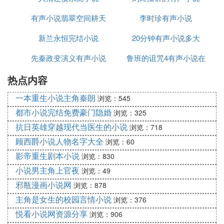
有油田。他的侄子伊凡·诺贝尔在他叔叔死后一直负
责经营那份产业。而蒲宁一直是伊凡·诺贝尔崇敬的
有声小说翡翠空间耕天
李时珍有声小说
作家之一，并有着密切的联系。伊凡·诺贝尔也是这
新兰永恒完结小说
耘地
20分钟有声小说多大
一年颁奖庆典的座上宾，他虽然不直接参予评奖，但
他的地位和影响自然起到了相当的作用，使俄国、法
先秦政变演义有声小说
鲁班的诅咒4有声小说在
国许多作家都为蒲宁作宣传，造舆论，终使他从该年
度三十位侯选人中脱颖而出。
热点内容
线听
一本重生小说主角秦朗
浏览：545
蒲宁于1870 年俄历10 月20 日出生在俄罗斯中部沃
都市小说完结免费豪门隐婚
浏览：325
罗涅什镇的一个没落的贵族家庭，从小生活在浓郁的
抗日英雄穿越现代当医生的小说
浏览：718
文学气氛和优美而寂静的田园中。由于家境贫困，中
学未毕业就步入社会，当过校对员、统计员、图书管
顾西爵小说人物名字大全
浏览：60
理员、报社记者。曾受教 于托尔斯泰、契诃夫、高
影帝重生剧本小说
浏览：830
尔基等作家，并为高尔基主办的知识出版社撰过稿。
小说男主角上官夜
浏览：49
1909年被选为科学院名誉院士。十月革命爆发后，他
邪瓶漫画小说网
浏览：878
持敌对立场，于1920年流亡国外，侨居法国 直到去
主角是女生的校园言情小说
浏览：376
世。
悦看小说网资源分享
浏览：906