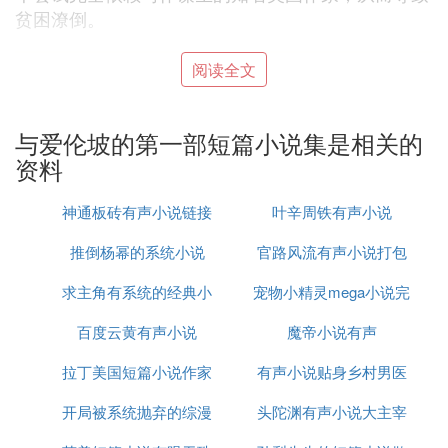
贫困潦倒。
『叁』 俄国的作家蒲宁认识吗
阅读全文
伊凡·亚历克塞维奇·蒲宁
与爱伦坡的第一部短篇小说集是相关的
1920 年6 月26 日，正当苏联红军向黑海的重要港口
资料
城市敖德萨挺进之际，一个五十来岁小个儿的俄国人
挤上了从这里开往法国的最后一艘轮船，他在惊恐混
神通板砖有声小说链接
叶辛周铁有声小说
乱的人群中向自己的祖国留下了难忘的一瞥。他对这
个生他养他的地方怀有深厚的感情，但顽固的旧贵族
推倒杨幂的系统小说
官路风流有声小说打包
的立场又促使他对红军的即将来到怀有莫名的恐惧情
求主角有系统的经典小
宠物小精灵mega小说完
下载
绪，他在惆怅的心情中踏上了流亡（法国）的道路。
十三年后的一天（1933.12.10），瑞典文学院以由于
百度云黄有声小说
说
魔帝小说有声
结
他“严谨的艺术才能使俄罗斯古典传统在散文中得到
拉丁美国短篇小说作家
有声小说贴身乡村男医
继承”而授予他1933 诺贝尔文学奖，给这位流亡者带
来了福音。这个人就是伊凡·亚历克塞维奇·蒲宁（Iva
开局被系统抛弃的综漫
头陀渊有声小说大主宰
n Bunin，1870～1953）。