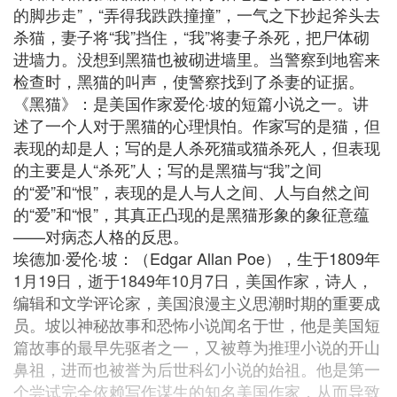
的脚步走”，“弄得我跌跌撞撞”，一气之下抄起斧头去
杀猫，妻子将“我”挡住，“我”将妻子杀死，把尸体砌
进墙力。没想到黑猫也被砌进墙里。当警察到地窖来
检查时，黑猫的叫声，使警察找到了杀妻的证据。
《黑猫》：是美国作家爱伦·坡的短篇小说之一。讲
述了一个人对于黑猫的心理惧怕。作家写的是猫，但
表现的却是人；写的是人杀死猫或猫杀死人，但表现
的主要是人“杀死”人；写的是黑猫与“我”之间
的“爱”和“恨”，表现的是人与人之间、人与自然之间
的“爱”和“恨”，其真正凸现的是黑猫形象的象征意蕴
——对病态人格的反思。
埃德加·爱伦·坡：（Edgar Allan Poe），生于1809年
1月19日，逝于1849年10月7日，美国作家，诗人，
编辑和文学评论家，美国浪漫主义思潮时期的重要成
员。坡以神秘故事和恐怖小说闻名于世，他是美国短
篇故事的最早先驱者之一，又被尊为推理小说的开山
鼻祖，进而也被誉为后世科幻小说的始祖。他是第一
个尝试完全依赖写作谋生的知名美国作家，从而导致