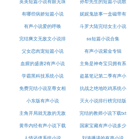
英美短篇小说有眼无珠
小说
孙犁先生的短篇小说散
在长达三十三年的诺贝尔文学奖竞争活动中，从沙皇
有哪些病娇短篇小说
妮妮鬼故事一盒磁带有
文合集是
统治下的旧俄到十月革命胜利后的苏联，尚无一位作
家获过诺贝尔文学奖。是这块土地上没有世界声誉的
有声小说爱的呼唤
斗罗大陆完结女主小说
声小说
作家吗，答案是肯定的。托尔斯泰、高尔基曾都相继
完结爽文无敌文小说排
ss短篇小说合集
提名过，但都未获奖。瑞典文学院也在考虑让这一幅
员广阔的土地上出一名获奖作家。
父女恋肉宠短篇小说
行榜
有声小说紫金专辑
1923 年，蒲宁被法国作家罗曼·罗兰所推荐，同时被
血腥的盛唐2有声小说
主角是神奇宝贝拥有系
推荐的还有高尔基。从1923 年开始，蒲宁和高尔基
学霸黑科技系统小说
盗墓笔记第二季有声小
统的小说
几乎每年被提名。诺贝尔委员会曾于1918 年和1928
年，委托有关专家撰写过高尔基作品的研究报告，而
免费完结小说至尊女相
抗战之绝地吃鸡系统小
说全集
报告者却以所谓高尔基“和他祖国文化生活有密切关
小东版有声小说
灭火小说排行榜完结版
说
系的政治活动”为由，不予推荐，提醒瑞典文学院把
目光转向了流亡国外的作家蒲宁，命运为这位流亡作
主角开局就无敌的无敌
完结的教师小说下载txt
家带来了好的转机。
黄帝内经有声小说下载
流小说完结
国家宝藏有声小说多少
说来也巧，阿尔弗雷德·诺贝尔生前在俄国的巴库拥
人情还债系统小说
刘涛播讲的有声小说
集