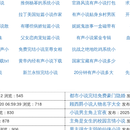
说
推倒杨幂的系统小说
官路风流有声小说打包
求
拉丁美国短篇小说作家
有声小说贴身乡村男医
下载
开
说散
有哪些病娇短篇小说
妮妮鬼故事一盒磁带有
集
父女恋肉宠短篇小说
有声小说紫金专辑
声小说
声小
免费完结小说至尊女相
抗战之绝地吃鸡系统小
txt
黄帝内经有声小说下载
国家宝藏有声小说多少
说
说
新兰永恒完结小说
20分钟有声小说多大
集
先
都市小说完结免费豪门隐婚
12
浏览：545
发
顾西爵小说人物名字大全
0 06:59:39
浏览：718
发布：
小说男主角上官夜
览：830
发布：2025-1
主角是女生的校园言情小说
878
发
男主强女主弱的仙侠小说
浏览：906
发布：