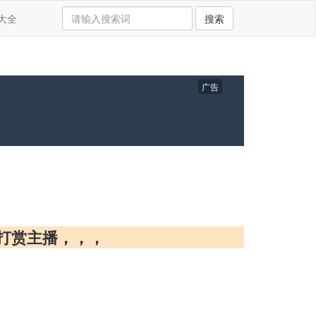
大全
搜索
广告
来打赏主播，，，