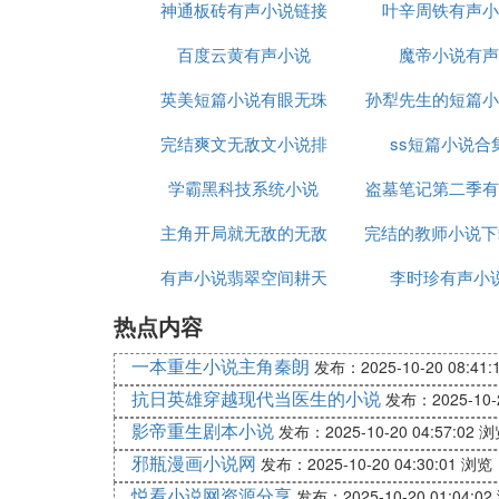
神通板砖有声小说链接
叶辛周铁有声小
百度云黄有声小说
魔帝小说有声
英美短篇小说有眼无珠
孙犁先生的短篇小
完结爽文无敌文小说排
ss短篇小说合
文合集是
学霸黑科技系统小说
行榜
盗墓笔记第二季有
主角开局就无敌的无敌
完结的教师小说下载
说全集
有声小说翡翠空间耕天
流小说完结
李时珍有声小
热点内容
耘地
一本重生小说主角秦朗
发布：2025-10-20 08:41:
抗日英雄穿越现代当医生的小说
发布：2025-10-2
影帝重生剧本小说
发布：2025-10-20 04:57:02
浏
邪瓶漫画小说网
发布：2025-10-20 04:30:01
浏览：
悦看小说网资源分享
发布：2025-10-20 01:04:02