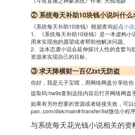
《斗鱼直播之神豪系统》作者: 天残地缺
② 系统每天补助10块钱小说叫什么
《系统每天补助10块钱》根据查询起点
小说
1、《系统每天补助10块钱》是一本虚构
用来实现他的愿望或者帮助他解决问题。
2、这本态袭小说会延伸探讨人性的贪婪与
资源来实现自己的目标。
③ 求天降横财一百亿txt无防盗
你好，我是元子宝呗，用网络网盘分享给你，
提取码:hw9s复制这段内容后打开网络网盘
如果有另外想要的资源或者链接失效，可以使
pan..com/disk/main#/transfer/li
与系统每天花光钱小说相关的资