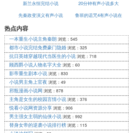
新兰永恒完结小说
耘地
20分钟有声小说多大
仲淹》（即将播出）
刘扬体：《经典中的爱情》
先秦政变演义有声小说
鲁班的诅咒4有声小说在
姜安：《战国说客双雄（张仪、苏秦）》
热点内容
线听
李炜光：《正说包公》
高日晖：《范进中举》
一本重生小说主角秦朗
浏览：545
赵世民：《探秘中国汉字》
都市小说完结免费豪门隐婚
浏览：325
徐放鸣：《另类英雄李云龙》、《我读经典之〈浩然
抗日英雄穿越现代当医生的小说
浏览：718
之气与人格之美>〉》
顾西爵小说人物名字大全
浏览：60
王晓秋：《大变动中的中国之甲午风云》
王新陆：《解读中医》
影帝重生剧本小说
浏览：830
康 尔：《传奇紫砂壶》
小说男主角上官夜
浏览：49
周文顺：《焦裕禄》
邪瓶漫画小说网
浏览：878
赵英健：《清朝陵寝之谜》（慈禧、康熙、道光、嘉
主角是女生的校园言情小说
浏览：376
庆）
悦看小说网资源分享
浏览：906
陈毅明：《我心目中的陈嘉庚》
男主强女主弱的仙侠小说
浏览：992
李昌集：《《西厢记》中的爱情》、《从悲到喜说西
厢》
替身女帝的逆袭小说排行榜
浏览：115
孔庆东：《孔庆东看
武侠小说
》、《鲁迅》、《我读