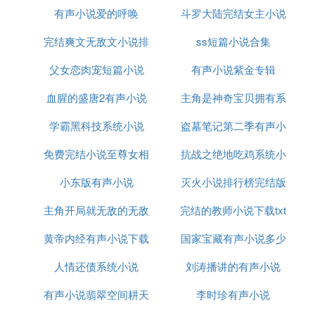
轼》、《李清照》、《我读经典之〈庄子的人生境
有声小说爱的呼唤
斗罗大陆完结女主小说
声小说
界〉》、《唐宋八大家》 曾巩、欧阳修、王安石、
完结爽文无敌文小说排
ss短篇小说合集
韩愈、柳宗元、三苏父子（正在录制）
孟宪实：《玄武门之变》、《贞观之治》、《唐高宗
父女恋肉宠短篇小说
行榜
有声小说紫金专辑
真相》、《我读经典之〈君子与小人〉》
血腥的盛唐2有声小说
主角是神奇宝贝拥有系
隋丽娟：《慈禧》、《我读经典之<兼爱与非攻>》
孙立群：《吕不韦》、《李斯》、《范蠡》、《我读
学霸黑科技系统小说
盗墓笔记第二季有声小
统的小说
经典之〈解析<韩非子>〉》、《千古中医故事之扁
鹊》、《从司马到司马》(即将播出)
免费完结小说至尊女相
抗战之绝地吃鸡系统小
说全集
毛佩琦：《明十七帝疑案》、《郑和下西洋六百年
小东版有声小说
灭火小说排行榜完结版
说
祭》、《我读经典之〈毛佩琦七解<中庸>〉》、《大
明第一谋臣刘伯温》
主角开局就无敌的无敌
完结的教师小说下载txt
马 骏：《二战风云人物》、《我读经典之〈有用与
黄帝内经有声小说下载
流小说完结
国家宝藏有声小说多少
无用〉》《拿破仑》（正在录制）
刘心武：《刘心武揭秘〈红楼梦〉》(秦可卿、贾元
人情还债系统小说
刘涛播讲的有声小说
集
春、妙玉、林黛玉、薛宝钗、贾宝玉、史湘云、八十
回后真故事）
有声小说翡翠空间耕天
李时珍有声小说
王启涛：《蜀地探秘之<李冰与都江堰>》、《忧乐范