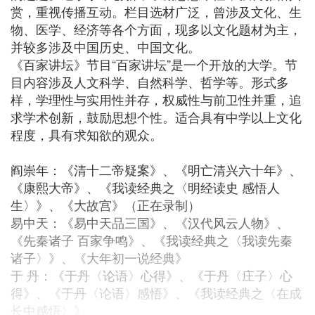
赏，重视传播互动。栏目选材广泛，曾涉及文化、生
物、医学、经济等各个方面，现多以文化题材为主，
并较多涉及中国历史、中国文化。
《百家讲坛》节目“百家讲坛”是一个开放的大学。节
目内容涉及人文科学、自然科学、哲学等。形式多
样，学理性与实用性并存，权威性与前卫性并重，追
求学术创新，鼓励思想个性。适合具有中学以上文化
程度，具有求知欲的观众。
阎崇年：《清十二帝疑案》、《明亡清兴六十年》、
《康熙大帝》、《我读经典之〈明经读史 感悟人
生〉》、《大故宫》（正在录制）
易中天：《易中天品三国》、《汉代风云人物》、
《先秦诸子 百家争鸣》、《我读经典之〈我读先秦
诸子〉》、《大年初一说经典》
于 丹：《于丹〈论语〉心得》、《于丹〈庄子〉心
得》、《于丹〈论语〉感悟》、《我读经典之〈在成
长中感悟〉》