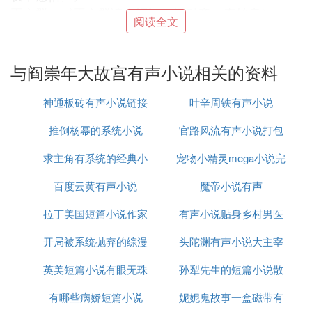
王立群：《王立群读史记》（汉武帝、秦始皇）、
阅读全文
《汉代风云人物》（项羽、吕后）、《大风歌》、
《我读经典之〈强势由人〉》、《千古中医故事之华
佗》、《宋史》（正在录制）
与阎崇年大故宫有声小说相关的资料
纪连海：《正说清朝二十四臣》（和珅、刘墉、纪晓
岚、多尔衮、鳌拜、吴三桂、大太监李莲英）、《我
神通板砖有声小说链接
叶辛周铁有声小说
读经典之〈感悟孔孟〉》、《〈千古中医故事〉之孙
推倒杨幂的系统小说
官路风流有声小说打包
思邈》
钱文忠：《玄奘西游记》、《解读〈三字经〉》、
求主角有系统的经典小
宠物小精灵mega小说完
下载
《我读经典之〈独特的启蒙〉》、《千古中医故事之
李时珍》、《班墨传奇》、《解读〈弟子规〉》
百度云黄有声小说
说
魔帝小说有声
结
金正昆：《金正昆谈现代礼仪》
拉丁美国短篇小说作家
有声小说贴身乡村男医
张望朝：《杨子荣》、《抗日名将杨靖宇》
蒙 曼：《武则天》、《太平公主》、《长恨歌》、
开局被系统抛弃的综漫
头陀渊有声小说大主宰
《大隋风云》（上部）－隋文帝、（下部）－隋炀帝
英美短篇小说有眼无珠
小说
孙犁先生的短篇小说散
（正在录制）
乔 良：《新解三十六计》
有哪些病娇短篇小说
妮妮鬼故事一盒磁带有
文合集是
康 震：《唐诗的故事》（ 李白、杜甫）、《苏