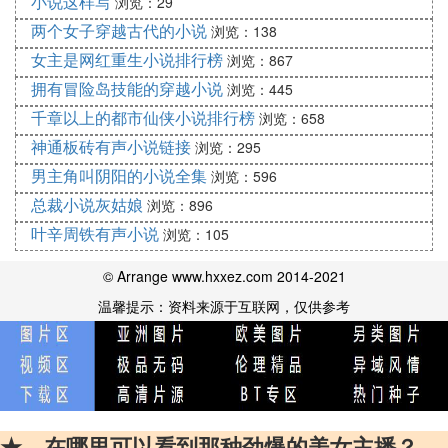
小说这样写
浏览：29
经典之 <论语>的魅力》、《从<说笑>看钱钟书的幽
两个女子穿越古代的小说
浏览：138
默》
女主是网红重生小说排行榜
浏览：867
孙丹林：《楹联的故事》、《唐伯虎》、《陆游的故
拥有冒险岛技能的穿越小说
浏览：445
事》、《我读经典之〈无形中的指引〉》
千章以上的都市仙侠小说排行榜
浏览：658
姚淦铭：《老子与百姓生活》
神通板砖有声小说链接
马瑞芳：《马瑞芳说聊斋》、《我读经典之〈感悟孔
浏览：295
孟〉》 阎崇年老师解说《康熙大帝》方尔加：《孔
男主角叫阴阳的小说全集
浏览：596
子眼中的“仁义礼孝”》、《汉代国策风云》
总裁小说灰姑娘
浏览：896
周思源：《红楼梦中的小人物》、《正说三国人
叶辛周铁有声小说
浏览：105
物》、《周思源也说秦可卿》、《文明太后》（即将
播出）
© Arrange www.hxxez.com 2014-2021
李 蕾：《红旗渠的故事》
温馨提示：资料来源于互联网，仅供参考
马未都：《马未都说收藏》（家具篇、陶瓷篇、玉器
篇、漆器篇、杂项篇）
喻大华：《道光与鸦片战争》、《喻大华评说嘉庆王
朝》、《苦命皇帝咸丰》、《末代皇帝溥仪》、《囚
徒天子光绪》
★、在哪里可以看到那种劲爆的美女主播？