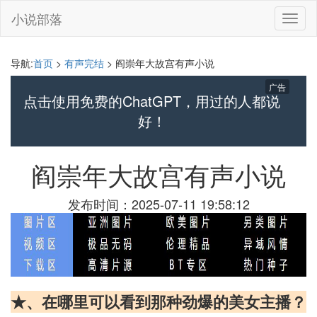
小说部落
切
换
导
航
导航:
首页
>
有声完结
> 阎崇年大故宫有声小说
广告
点击使用免费的ChatGPT，用过的人都说
好！
阎崇年大故宫有声小说
发布时间：2025-07-11 19:58:12
★、在哪里可以看到那种劲爆的美女主播？