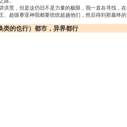
之路。
辟洪荒，但是这仍旧不是力量的极限，我一直在寻找，在
王、超级赛亚神我都要统统超越他们，然后得到那最终的
换类的也行）都市，异界都行