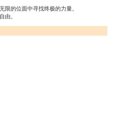
无限的位面中寻找终极的力量。
自由。