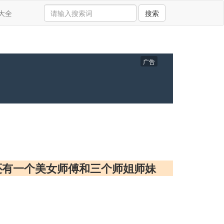
大全
搜索
广告
还有一个美女师傅和三个师姐师妹