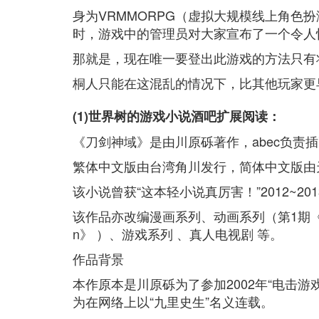
身为VRMMORPG（虚拟大规模线上角色
时，游戏中的管理员对大家宣布了一个令人
那就是，现在唯一要登出此游戏的方法只有将
桐人只能在这混乱的情况下，比其他玩家更
(1)世界树的游戏小说酒吧扩展阅读：
《刀剑神域》是由川原砾著作，abec负
繁体中文版由台湾角川发行，简体中文版由
该小说曾获“这本轻小说真厉害！”2012~2013
该作品亦改编漫画系列、动画系列（第1期《刀剑
n》 ）、游戏系列 、真人电视剧 等。
作品背景
本作原本是川原砾为了参加2002年“电击
为在网络上以“九里史生”名义连载。