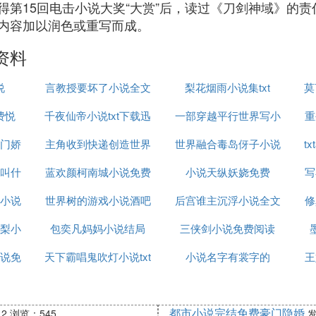
得第15回电击小说大奖“大赏”后，读过《刀剑神域》的
内容加以润色或重写而成。
资料
说
言教授要坏了小说全文
梨花烟雨小说集txt
莫
费悦
千夜仙帝小说txt下载迅
免费阅读
一部穿越平行世界写小
重
门娇
主角收到快递创造世界
雷下载地址
世界融合毒岛伢子小说
说
t
叫什
蓝欢颜柯南城小说免费
小说
小说天纵妖娆免费
写
小说
世界树的游戏小说酒吧
目录
后宫谁主沉浮小说全文
修
梨小
包奕凡妈妈小说结局
三侠剑小说免费阅读
免费阅读
小说免
天下霸唱鬼吹灯小说txt
小说名字有裳字的
王
下载
都市小说完结免费豪门隐婚
12
浏览：545
发