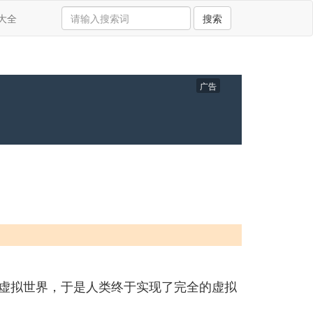
大全
搜索
广告
经连接虚拟世界，于是人类终于实现了完全的虚拟