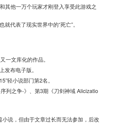
人和其他一万个玩家才刚登入享受此游戏之
也就代表了现实世界中的“死亡”。
后又一文库化的作品。
上发布电子版。
2015”轻小说部门第2名。
-》、第3期《刀剑神域 Alicizatio
长篇小说，但由于文章过长而无法参加，后改