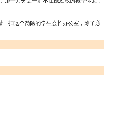
了那千万分之一那不让她过敏的概率体质；
睛一扫这个简陋的学生会长办公室，除了必