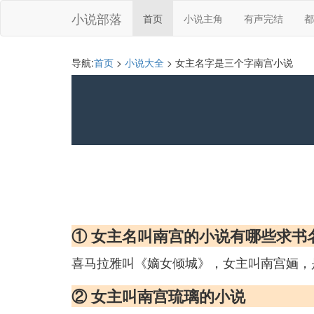
小说部落
首页
小说主角
有声完结
都
导航:
首页
>
小说大全
> 女主名字是三个字南宫小说
① 女主名叫南宫的小说有哪些求书
喜马拉雅叫《嫡女倾城》，女主叫南宫婳，
② 女主叫南宫琉璃的小说