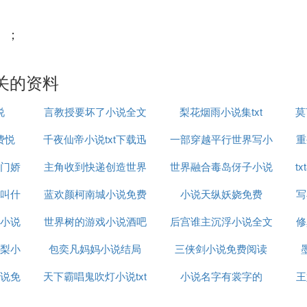
》；
。
关的资料
说
言教授要坏了小说全文
梨花烟雨小说集txt
莫
费悦
千夜仙帝小说txt下载迅
免费阅读
一部穿越平行世界写小
重
门娇
主角收到快递创造世界
雷下载地址
世界融合毒岛伢子小说
说
t
叫什
蓝欢颜柯南城小说免费
小说
小说天纵妖娆免费
写
小说
世界树的游戏小说酒吧
目录
后宫谁主沉浮小说全文
修
梨小
包奕凡妈妈小说结局
三侠剑小说免费阅读
免费阅读
小说免
天下霸唱鬼吹灯小说txt
小说名字有裳字的
王
下载