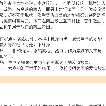
角的古代言情小说。南宫琉璃，一个聪明伶俐、机智过人
志成为一名卓越的商人。而男主角轩辕熙，是一位英俊潇
家，却不安于现状，渴望凭借自己的才华和努力创造辉煌
与感情纠葛展开。他们在商业场上互不相让，竞争激烈，
立起了属于他们的商业帝国。
金，在家族面临危机时，不得不挺身而出，展现自己的才华
有人身着铠甲向她许下终身。
开疆拓土，相约婚姻，永结同心。然而，作为素姓的女主角
真的心。
作品，讲述了福康公主与年轻将军之间的爱情故事。
了二十六岁的洛王世子洛衡玉与一位粉妆师之间的爱情故