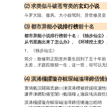
⑵ 求类似斗破苍穹类的
玄幻小说
斗罗大陆、傲风、大小姐驾到、异世修灵皇
⑶ 都市异能
小说排行榜
前十名
都市异能小说排行榜前十名：《独步仙尘》
从书里跑出来了怎么办》、《环球挖土党》
1、《独步仙尘》
简介：散修郭正阳意外重生回到了五十年前
太差，才蹉跎狼狈一生，这一世，却可以无
⑷ 淇浠欏皬璇存帓琛屾滃墠鍗佸悕
寰堝氫汉閮藉枩娆㈢湅淇浠欑被鍨嬬殑灏忚
濂界湅鐨勩備笅闈㈠氨缁欏ぇ瀹跺垎浜鍑犵
淇浠欏皬璇存帓琛屾滃墠鍗佸悕瀹岀粨绡