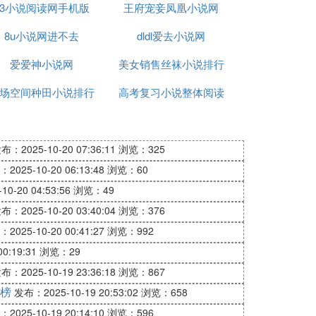
傚彲鎯滀箣鍚庡氨鏄鍗囩骇鏂囧楄矾浜嗭紝
33小说阅读网手机版
排行榜
王府宠妾凤凰小说网
锛岄毦鍏嶇編涓涓嶈冻锛屽ソ濂界殑涓鏈浠欒
笂浣筹紝鍓ф儏鎯呰妭涓娴侊紝閫昏緫涓ヨ
8u小说网进不去
dldl爱去小说网
爱爱神小说网
美女销售丝袜小说排行
场空间种田小说排行
高考复习小说整体阅读
榜
鎯呰妭銆備富瑙掑緱鍒颁簡鍒璇浠ヤ负鏄楦
鐨勮繃绋嬩腑鍑鍊熺潃鑷宸辩殑鍧氭瘏鍜岀
榜
布：2025-10-20 07:36:11
浏览：325
2025-10-20 06:13:48
浏览：60
0-20 04:53:56
浏览：49
布：2025-10-20 03:40:04
浏览：376
2025-10-20 00:41:27
浏览：992
0:19:31
浏览：29
嬩篃涓嶆槸浠涔堝ぉ璧嬫儕浜烘垨鑰呮垚鐔
布：2025-10-19 23:36:18
浏览：867
蹇冿紝鍏朵粬鐨勫嚑涔庢病鏈変粈涔堝嚭褰
榜
发布：2025-10-19 20:53:02
浏览：658
2025-10-19 20:14:10
浏览：596