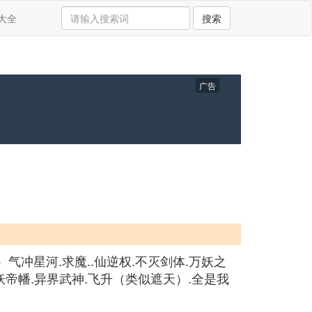
大全
搜索
广告
）气冲星河.求魔..仙逆权.不灭剑体.万妖之
.妖帝幡.异界武神.飞升（类似遮天）.全是我