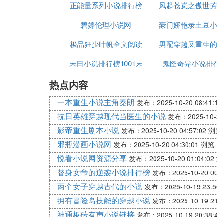
竴鏍烽欙紝鍏朵腑涓浜哄挨鍏跺枩娆㈠ぇ浜
正能量系列小说排行榜
风起苍岚之傲世芳
鎻愬崌淇涓猴紝杞鎹㈠湴鍥撅紝铏界劧娌℃
崏灏忚达紝妤炴槸鍙戣偛涓嶈壇锛屾渶缁堝
碧婷伦理小说网
豪门娇艳录土豆小
说阅读
皑锛屼笘鐣岃傝儗鏅鐣ユ湁闂棰橈紝浣嗘槸
极品狂少叶帆全文阅读
男配穿越又重生的
8.銆婁節鐐煎綊浠欍嬩綔鑰咃細鍗氳
末日小说排行榜1001末
小说全集
鬼怪奇异小说排
推荐
鍐呭逛粙缁嶏細鏈涔︿富瑙掍笉鏄浠涔堝簾
¤倠鐨勮繙鍙や紶鎵垮姛娉曗滀簲琛岃疆鐏
热点内容
日小说排行榜
澘鏅猴紝鏀鐧诲穮宄帮紝鍐犵粷涓栭棿銆傛
一本重生小说主角秦朗
发布：2025-10-20 08:41:
9.銆婁粰钁銆嬩綔鑰咃細娴佹氮鐨勮洡锜
抗日英雄穿越现代当医生的小说
发布：2025-10-2
鍐呭逛粙缁嶏細鍗冭埇娉曟湳锛屾棤绌峰ぇ
影帝重生剧本小说
发布：2025-10-20 04:57:02
浏
邪瓶漫画小说网
发布：2025-10-20 04:30:01
浏览：
10.銆婄嫭姝ユ垚浠欍 浣滆咃細鎼炰釜閿ゅ
悦看小说网资源分享
发布：2025-10-20 01:04:02
鍐呭逛粙缁嶏細
替身女帝的逆袭小说排行榜
发布：2025-10-20 00
杩欎竴鏈涔︽病鏈変粈涔堢┛瓒娿侀噸鐢熴
两个女子穿越古代的小说
发布：2025-10-19 23:5
熺ǔ閲嶇殑浜猴紝浠栨渶寮濮嬩篃鍙鏄涓涓
拥有冒险岛技能的穿越小说
发布：2025-10-19 21
╃殑鍦版柟銆傚ぇ閬撻樻负锛岄『涔嬭呮畳
神通板砖有声小说链接
发布：2025-10-19 20:38: