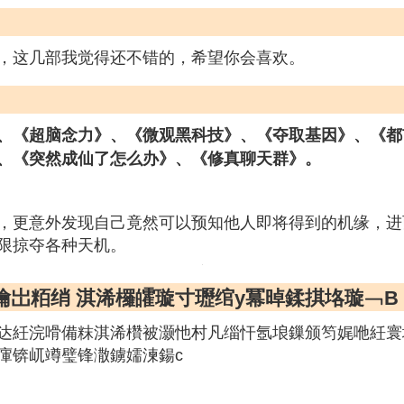
，这几部我觉得还不错的，希望你会喜欢。
、《超脑念力》、《微观黑科技》、《夺取基因》、《都
、《突然成仙了怎么办》、《修真聊天群》。
，更意外发现自己竟然可以预知他人即将得到的机缘，进
限掠夺各种天机。
瀹岀粨绡 淇浠欏皬璇寸瓑绾у冪晫鍒掑垎璇﹁В
达紝浣嗗備粖淇浠欑被灏忚村凡缁忓氬埌鏁颁笉娓咃紝寰
瘒锛屼竴璧锋潵鐪嬬湅鍚с