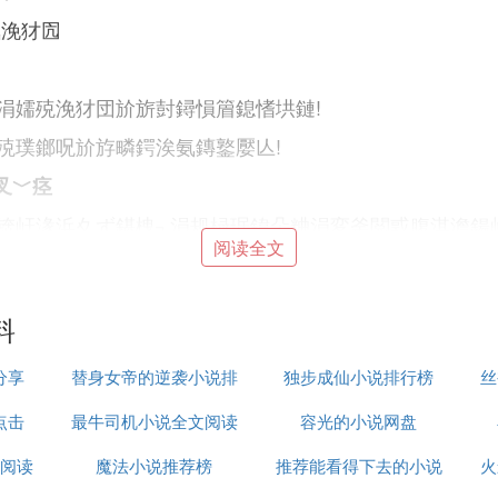
氨浼犲囥
涓嬬殑浼犲団斺旂尌鐞愪篃鎴愭垬鏈!
殑璞鎯呪斺斿疄鍔涘氨鏄鐜嬮亾!
叉﹀痉
锛屽湪浜夊ず鍖栧┐涓规椂琚鍏朵粬涓変釜閲戜腹淇澹鍚
阅读全文
锛屽張鐩存帴鍐茶繘鍘熶富鑴戞捣娣卞勶紝涓昏掔灛闂村
備箣鍚庝笉鏂鑻︿慨锛岄噸璧颁慨浠欎箣璺锛屾垚灏辩殦
料
分享
替身女帝的逆袭小说排
独步成仙小说排行榜
丝
勪篂鍎匡紝涓轰竴鍙ｉケ楗鎴愪负姝讳骸鐜囨瀬楂樼殑甯
閫斻傚皬璇村垵鏈熸瀬涓烘儕鑹筹紝灏嗕汉鍛藉傛诞钀嶇
点击
最牛司机小说全文阅读
行榜
容光的小说网盘
鑽夎埇椤藉己鐢熷瓨锛岄潪甯歌Е鍔ㄤ汉蹇冦備箣鍚庝富
阅读
魔法小说推荐榜
答案
推荐能看得下去的小说
火
浜涜佸楋紝浣嗘槸浣滆呭逛簬鏁呬簨鍜屾儏鑺傜殑鏋勬濋