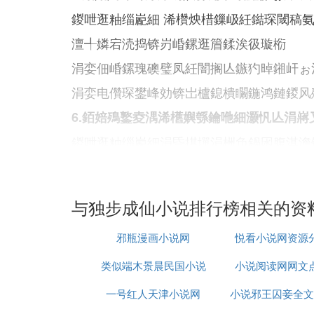
鍐呭逛粙缁嶏細 浠欑炴棤鏁岋紝鐑琛閾稿
澶╃嫾宕涜捣锛岃崏鏍逛篃鍒涘彶璇椼
涓娈佃崏鏍瑰礇璧凤紝闇搁亾鏃犳晫鎺屽ぉ
涓娈电儹琛鐢峰効锛岀櫨鎴樻矙鍦鸿鏈鍐风
6.銆婄殦鐜夌湡浠欍嬩綔鑰咃細灏忛亾涓嶈
鍐呭逛粙缁嶏細涓昏掑墠涓栦负鍋囦腹淇澹
庝竴涓濈為瓊涔嬪姏琚鎽勫叆閲戠彔涔嬩腑
勬剰璇嗭紝鎴愬姛鍗犳嵁浜嗚繖鍏疯韩浣撱
屾棤鍒╀笉璧锋棭銆
与独步成仙小说排行榜相关的资
7.銆婄传搴滀粰缂樸嬩綔鑰咃細鐧鹃噷鐜
邪瓶漫画小说网
悦看小说网资源
鍐呭逛粙缁嶏細涓昏掑洜楗ヨ崚鑰屾祦娴鐨
铔嬶紝浠庤岀传搴滅敓绌洪棿锛岃蛋鍚戜粰
类似端木景晨民国小说
小说阅读网网文
涓昏掕杩閲囪嵂銆佽瘯鑽鈥︹︼紝鍙堝傛潅
一号红人天津小说网
推荐
小说邪王囚妾全文
朵腹鑽鎻愬崌淇涓猴紝铏界劧鐪嬭捣鏉ユ湁