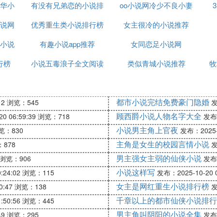
旇屽墤闃电偧鍒剁殑杩欎竴娈碉紝瀹屽叏鍛戒腑鍠滃ソ銆
华小
有没有兄弟恋的小说排
oo小说网冷少不良小妻
湁浠涔堟瘨鐐癸紝涓瑙勪腑鐭╋紝浣嗘槸瀵规瘮涔嬪墠
き鎶樹簡銆傛昏岃█涔嬶紝灏忚翠笉閿欙紝浣滆呮枃绗斾
说网
优秀重生类小说排行榜
行榜
女主很冷的小说推荐
涓嶅ぇ锛屽墠鏈熸儕鑹筹紝鍚庢湡骞冲钩锛屽煎緱涓鐪嬨
小说
有趣小说app推荐
女同恋足小说网
行榜
小说五毒浪子全文阅读
类似青城小说推荐
牧
鐗╋紝涔熸病鏈夎佺埛鐖凤紝鍜岄殣钘忎笘瀹朵箣绫荤殑
佃瘈鈥濓紝浠庢よ笍涓婁簡淇浠欓亾璺锛屽湪淇浠欎箣璺
渶鍚庝節涔濆綊涓锛屾垚灏辩湡浠欍
都市小说完结免费豪门隐婚
12
浏览：545
发
顾西爵小说人物名字大全
0 06:59:39
浏览：718
发布：
閬擄紝鎴戝彧闂涓鍙ワ紝鍙寰楅暱鐢熶箞?
小说男主角上官夜
览：830
发布：2025-1
主角是女生的校园言情小说
878
发
瓙
男主强女主弱的仙侠小说
浏览：906
发布：
小说这样写
:24:02
浏览：115
发布：2025-10-20 0
佺郴缁熶箣绫荤殑鎯呰妭锛屾湰涔︿腑鐨勪富瑙掍竴寮濮
女主是网红重生小说排行榜
0:47
浏览：138
发
寰堟櫘閫氱殑浜猴紝闄や簡鏈変竴棰楀潥瀹氱殑淇浠欎箣
千章以上的都市仙侠小说排行
:50:56
浏览：445
锛岀珵鍑鸿呯敓銆備竴浠嬪嚒浜猴紝浠欓亾浜夐攱
男主角叫阴阳的小说全集
49
浏览：295
发布：