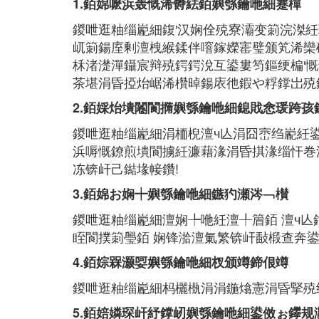
1.銆婂嚒浜轰慨浠欎紶銆嬩綔鑰咃細蹇樿
鍐呭逛粙缁嶏細鍑′汉娴佺殑寮灞变箣浣滐
屼箣鍚庢剰澶栧緱鍒伴噾鎵嬫寚璧颁笂浠欒
柇渚濋潬鑷宸辩殑鍔鍔涗互鍙婁笉鏂绠楄′
茶堪涓昏掗炲崌浠欑晫鍚庡彵鍜や粰鐣岀殑
2.銆婇炲墤闂閬撱嬩綔鑰咃細鎴戝悆瑗跨孩
鍐呭逛粙缁嶏細涓栭棿澶ч亾涓囧崈绉嶏紝
浜嗕慨鐐煎墤閬擄紝濂藉湪涓昏掑湪缁忓巻
冻锛屽己鐑堟帹鑽!
3.銆婂お娴┿嬩綔鑰咃細鏃犳瀬涔﹁櫕
鍐呭逛粙缁嶏細澶娴╄咃紝澶╀篃銆 澶ч
眰閬撲箣璺銆 娴锋湁澶氭繁锛屽敮椴查奔
4.銆婃槑灏娿嬩綔鑰咃細杈颁竴鍗佷竴
鍐呭逛粙缁嶏細杩欐槸涓涓鍦熻憲涓昏掔殑
5.銆婄嫾琛屽紓鐣屻嬩綔鑰咃細鍙傚ぉ鑻规