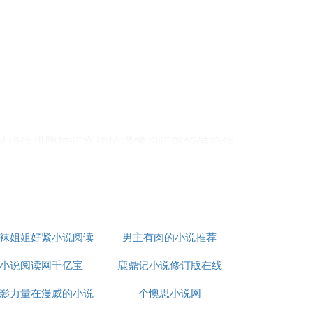
屾椂鍑烘墜锛屼富瑙掕嚜鐖嗚屼骸銆備箣鍚
氨瀵瑰叾杩涜屼簡澶虹伒锛屽悶鍣鍘熶富鐨
鐜夋捣鍗冨彜绗涓鐪熶粰銆傛潃浼愭灉鏂锛
袜姐姐好紧小说阅读
男主有肉的小说推荐
娲鹃噰鑽寮熷瓙锛屼箣鍚庡悶涓嬩竴鏋氱伆
殑楗ヨ崚骞翠唬灞曠幇鐨勬穻婕撳敖鑷达紝
小说阅读网千亿宝
鹿鼎记小说修订版在线
瑙掑埄鐢ㄧ┖闂寸嶆嶇伒鑽夛紝浠庤岀偧鍒
影力量在漫威的小说
个懊思小说网
阅读
潪甯稿ソ锛岃佺摱瑁呮柊閰掞紝鍠濊捣鏉ヤ