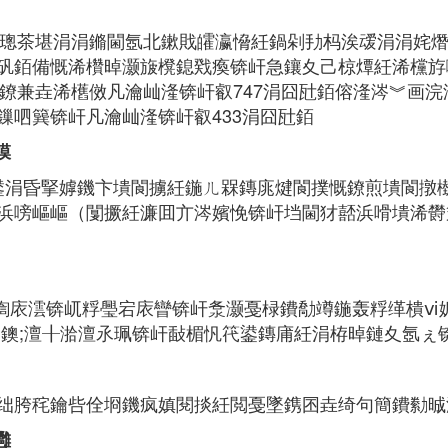
紝璁茶堪涓涓鏅閫氬北鏉戝皬瀛愶紝鍋剁劧杩涘叆涓涓姹
矾銆備慨浠欑晫灏旇櫈鎴戣瘓锛屽急鑲夊己椋燂紝浠欓斿
慨鐐兼垚浠欍傚凡瀹屾湰锛屽叡747涓囧瓧銆傛湰涔︾画
鏁呬簨锛屽凡瀹屾湰锛屽叡433涓囧瓧銆
鏌
鍙涓昏掔嫭鐖卞墤閬擄紝鍦ㄦ槑鏄庣煡閬撲慨鐐煎墤閬撴
浜嗙嶇嶇（闅撅紝濂囬亣涔嬪悗锛屽垱閫犲嚭浜嗗墤浠欎
亾鍧庡澐锛屼粰璺宕庡矕锛屽洜灏戞椂鐨勪竴鍦轰粰缂樻ⅵ
鍙鐭;澶╂湁澶氶珮锛屽敮楣忛笩鍙鏄庯紝涓栫晫鏈夊氬ぇ
绌胯秺鑰呰佺埛鐖疯嫃閱掞紝閲戞墜鎸囨垚绮句簡鐨勬晠
灉