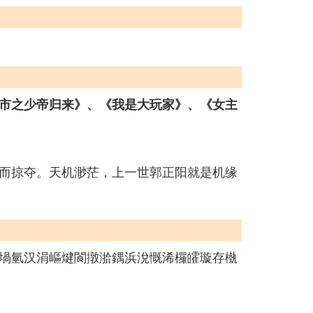
市之少帝归来》、《我是大玩家》、《女主
而掠夺。天机渺茫，上一世郭正阳就是机缘
堝氫汉涓嶇煡閬撴湁鍝浜涗慨浠欏皬璇存槸