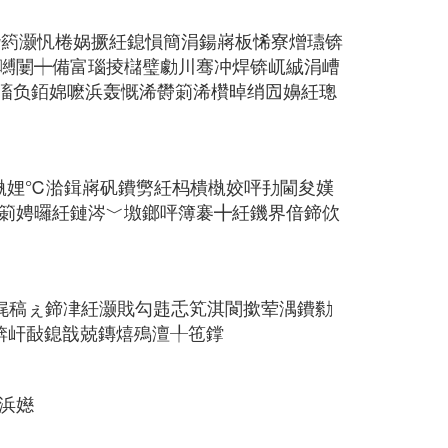
熸箹灏忛棬娲撅紝鎴愪簡涓鍚嶈板悕寮熷瓙锛
嚩闄┿備富瑙掕櫧璧勮川骞冲焊锛屼絾涓嶆
浣滀负銆婂嚒浜轰慨浠欎箣浠欑晫绡囥嬶紝璁
槸娌℃湁鍓嶈矾鐨勶紝杩樻槸姣呯劧閫夋嫨
箣娉曪紝鏈涔﹀墽鎯呯簿褰╋紝鐖界偣鍗佽
娓稿ぇ鍗冿紝灏戝勾韪忎笂淇閬撳荤湡鐨勬
锛屽敮鎴戠兢鏄熺殦澶╀竾鐣
浜嬨