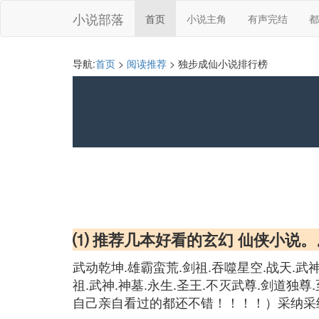
小说部落
首页
小说主角
有声完结
都
导航:
首页
>
阅读推荐
> 独步成仙小说排行榜
⑴ 推荐几本好看的玄幻 仙侠小说。
武动乾坤.雄霸蛮荒.剑祖.吞噬星空.战天.武
祖.武神.神墓.永生.圣王.不灭武尊.剑道独尊
自己亲自看过的都还不错！！！！）采纳采