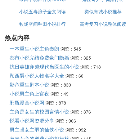
浪漫、全能闲人、带作弊装置的超级游戏、宅男舞蹈
学院、最强教皇、超魂水晶、怪戒指。
小说五毒浪子全文阅读
日小说排行榜
类似青城小说推荐
牧场空间种田小说排行
高考复习小说整体阅读
2、好看的系统流小说有哪些
1、《最强boss系统》作者:七月江湖是什么？是拳术
热点内容
榜
将独霸天下，还是万人敌，煽风点火？重生一，增加
最强boss系统，苏信可以获得上辈子武侠世界所有bo
一本重生小说主角秦朗
浏览：545
ss角色的功法和武功。我叫苏信，我说话算数。2、
都市小说完结免费豪门隐婚
浏览：325
《成为香港传奇》作者:黄内容简介醒来后，廖在香
抗日英雄穿越现代当医生的小说
浏览：718
港岛发现自己是的远房侄子，虎爷。武功，修道，捉
顾西爵小说人物名字大全
浏览：60
鬼，降魔，踩冤，武功，童话，法宝，神通，都在他
影帝重生剧本小说
浏览：830
们手里。
小说男主角上官夜
浏览：49
邪瓶漫画小说网
4、《巫术》作者:文内容简介凭借智慧和大脑的穿
浏览：878
越，成为了贵族身份的巫师学徒，通过利用自身的优
主角是女生的校园言情小说
浏览：376
势，学会了成为巫师，得到了巫师的传承，走上了血
悦看小说网资源分享
浏览：906
路，在神秘诡异的巫师世界进行了一系列的探索，最
男主强女主弱的仙侠小说
浏览：992
终得到了一个永恒的故事。5、《非同寻常的黎明》
替身女帝的逆袭小说排行榜
浏览：115