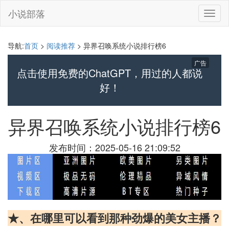
小说部落
切
换
导
航
导航:
首页
>
阅读推荐
> 异界召唤系统小说排行榜6
广告
点击使用免费的ChatGPT，用过的人都说
好！
异界召唤系统小说排行榜6
发布时间：2025-05-16 21:09:52
★、在哪里可以看到那种劲爆的美女主播？