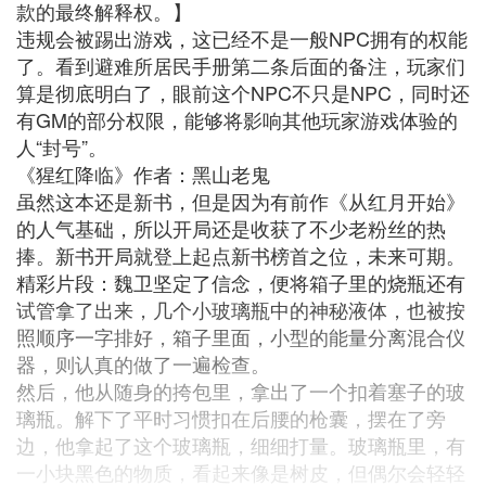
款的最终解释权。】
违规会被踢出游戏，这已经不是一般NPC拥有的权能
了。看到避难所居民手册第二条后面的备注，玩家们
算是彻底明白了，眼前这个NPC不只是NPC，同时还
有GM的部分权限，能够将影响其他玩家游戏体验的
人“封号”。
《猩红降临》作者：黑山老鬼
虽然这本还是新书，但是因为有前作《从红月开始》
的人气基础，所以开局还是收获了不少老粉丝的热
捧。新书开局就登上起点新书榜首之位，未来可期。
精彩片段：魏卫坚定了信念，便将箱子里的烧瓶还有
试管拿了出来，几个小玻璃瓶中的神秘液体，也被按
照顺序一字排好，箱子里面，小型的能量分离混合仪
器，则认真的做了一遍检查。
然后，他从随身的挎包里，拿出了一个扣着塞子的玻
璃瓶。解下了平时习惯扣在后腰的枪囊，摆在了旁
边，他拿起了这个玻璃瓶，细细打量。玻璃瓶里，有
一小块黑色的物质，看起来像是树皮，但偶尔会轻轻