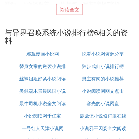
蠕动。上面还贴着一小块标签，写着“废楼”字样。
阅读全文
《我一个人砍翻末世》作者：新丰
科幻不成，新丰再度回归玄幻，一如既往地同主角爽
文，一如既往地轻松风格，阅读体验还不错，榜单的
与异界召唤系统小说排行榜6相关的资
排名也在稳步提升。目前排在起点新书榜首，还没有
料
上架，可以先收藏。
精彩片段：每天锻炼二十分钟，身体健康一辈子。一
邪瓶漫画小说网
悦看小说网资源分享
份青椒肉丝。一份青菜豆腐汤。这是冰箱里仅存的食
物，随后盛一碗饭，噗嗤一声，打开啤酒，咕噜噜的
替身女帝的逆袭小说排
独步成仙小说排行榜
喝了一口。
丝袜姐姐好紧小说阅读
行榜
男主有肉的小说推荐
心神畅快的很。虽然现在是末世，可在他看来，这样
的末世，还蛮悠闲自得。轰隆！街道上有剧烈轰鸣
类似端木景晨民国小说
小说阅读网网文点击
声。细嚼慢咽吃着饭的林凡，赶紧夹了一大筷肉丝放
最牛司机小说全文阅读
推荐
容光的小说网盘
在碗里，随后快速的朝着阳台跑去。
小说阅读网千亿宝
答案
鹿鼎记小说修订版在线
❷ 系统类小说系统类
完结小说
排行榜星戒
入选
一号红人天津小说网
小说邪王囚妾全文阅读
阅读