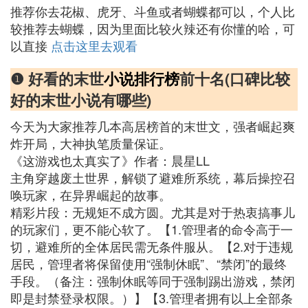
推荐你去花椒、虎牙、斗鱼或者蝴蝶都可以，个人比
较推荐去蝴蝶，因为里面比较火辣还有你懂的哈，可
以直接
点击这里去观看
❶ 好看的末世
小说排行榜
前十名(口碑比较
好的末世小说有哪些)
今天为大家推荐几本高居榜首的末世文，强者崛起爽
炸开局，大神执笔质量保证。
《这游戏也太真实了》作者：晨星LL
主角穿越废土世界，解锁了避难所系统，幕后操控召
唤玩家，在异界崛起的故事。
精彩片段：无规矩不成方圆。尤其是对于热衷搞事儿
的玩家们，更不能心软了。【1.管理者的命令高于一
切，避难所的全体居民需无条件服从。【2.对于违规
居民，管理者将保留使用“强制休眠”、“禁闭”的最终
手段。（备注：强制休眠等同于强制踢出游戏，禁闭
即是封禁登录权限。）】【3.管理者拥有以上全部条