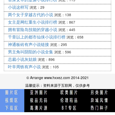
作者:温朝公内容简介穿越后才发现，东方有灵气复
小说这样写
浏览：29
苏，西方有神灵的黎明。蒸汽炮与玄机相撞，西方超
两个女子穿越古代的小说
凡渐渐苏醒。
浏览：138
3、推荐几部 系统类小说字数多点的
女主是网红重生小说排行榜
浏览：867
1、末世超级游戏系统2、梦想系统3、死灵系统4、雷
拥有冒险岛技能的穿越小说
浏览：445
锋系统5、意愿系统6、重生造星系统7、大师修炼系
千章以上的都市仙侠小说排行榜
浏览：658
统8、超神系统9、最强剑神系统10、超级特工系统1
神通板砖有声小说链接
浏览：295
1、龙腾成长系统12、梦想救赎系统13、最佳实践系
男主角叫阴阳的小说全集
浏览：596
统14、无敌登陆礼包系统15、以及其他众多神级系
总裁小说灰姑娘
浏览：896
统。最强抽奖系统，海贼王最强合成系统，海贼王宝
箱系统，天道剑帝专职法师，永恒神帝，绝世药神太
叶辛周铁有声小说
浏览：105
谷至尊傲沈丹男神抽奖系统，最佳全能学员城全能系
© Arrange www.hxxez.com 2014-2021
统，天帝灭天。
4、系统流小说排行榜
温馨提示：资料来源于互联网，仅供参考
系统流小说排名榜:全能巫师，史上第一始祖，最强
反派系统，无敌升级，超级抽奖。1.全能型巫师《全
能型巫师》是启点连载的一部系统化的
都市小说
，作
者是九指仙人。小说的主角是秦方，一个拥有神奇学