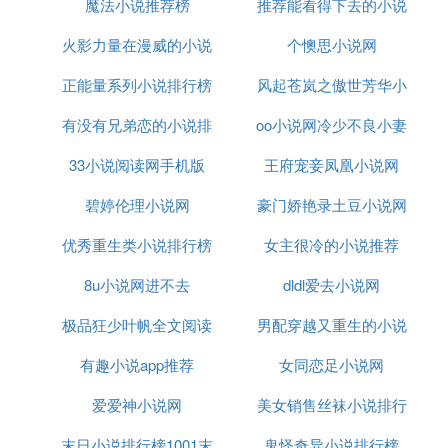
体制型小说排名前五位如下:1。《史上第一爷爷》:穿
魔法小说推荐榜
推荐能看得下去的小说
越
系统小说
，八月飞鹰写的，找好看的系统类小说好
火影力量在漫威的小说
个懊思小说网
看的系统类小说有以下:星戒的作者是一个空神，系
统的小说一定是系统的，1.肖天成的《美妆召唤系
正能量系列小说排行榜
排行榜
风起苍岚之傲世芳华小
统》。求几本好看的系统小说，推荐几本系统类小说
有没有兄弟恋的小说排
oo小说网冷少不良小妻
说阅读
多字1、末世超级游戏系统2、梦境系统3、死亡系统
4、雷锋系统5、愿力系统6、重生造星系统7、大师修
33小说阅读网手机版
行榜
王府宠妾凤凰小说网
炼系统8、超神系统9、最强剑神系统10、超级特工系
统11、龙腾成长系统12、梦境兑换系统。
碧婷伦理小说网
豪门娇艳录土豆小说网
优秀重生类小说排行榜
女主很冷的小说推荐
1、求几本好看的系统流小说,要完本的。谢谢
重生之神的害群之马(强烈推荐)位面征服系统(成品
8u小说网进不去
dldl爱去小说网
书)疯狂系统(成品书)刷新位面交易系统(成品书，写
极品狂少叶帆全文阅读
男配穿越又重生的小说
得好)修真(还不错，成品书)帝王系统无限兵种系统超
级反派系统都是我看过的小说，都是比较好的。全能
有趣小说app推荐
小说全集
女同恋足小说网
推荐
巫师、末世兑换大师、无敌兑换穿越:投胎我能升
级、投胎模拟游戏、超级物品、戒指也疯狂、全职天
爱爱神小说网
美女销售丝袜小说排行
才、疯狂道具、明星戒指、超级游戏头像、投胎天才
末日小说排行榜1001末
鬼怪奇异小说排行榜
榜