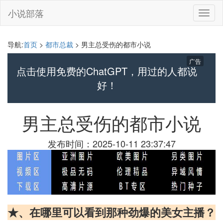
小说部落
切
换
导
航
导航:
首页
>
都市总裁
> 男主总受伤的都市小说
广告
点击使用免费的ChatGPT，用过的人都说
好！
男主总受伤的都市小说
发布时间：2025-10-11 23:37:47
★、在哪里可以看到那种劲爆的美女主播？