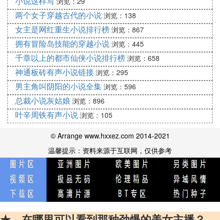
小说这样写
浏览：29
缘 by 蓝刹(小攻是血族亲王) 再世为蛇 by 绯语(小攻
两个女子穿越古代的小说
浏览：138
是太子的心腹(军师?)) 再世为狐 by 绯语 过路财神 by
女主是网红重生小说排行榜
樊落(小攻是魔君) 财星高照 by 樊落(小攻是魔君) 校
浏览：867
园暴君 by 香品紫狐(小攻是黑道老大之子) 笑笑姻缘
拥有冒险岛技能的穿越小说
浏览：445
by 风似月(小攻是宫主) 剑神和小法师 by 桑柘影(小攻
千章以上的都市仙侠小说排行榜
浏览：658
是知名剑神 父子文 未完) 此生为君留 by 雪幻狐 《蝙
神通板砖有声小说链接
浏览：295
蝠》《长风万里》《神州沉陆》《凤飞离》 1.《慕
男主角叫阴阳的小说全集
浏览：596
霆》雨虹 这是一个真实的故事…当时看到这句话就
总裁小说灰姑娘
浏览：896
去看了这个文…本来以为会很幸福的，没想到…最后
叶辛周铁有声小说
最大的感触就是：现实远比小说更出人意料，也更不
浏览：105
愿让人接受… 2.《游戏结束之不能爱你》apple 这是
© Arrange www.hxxez.com 2014-2021
我看的第一篇apple的文，一开始就被小受吸引住
温馨提示：资料来源于互联网，仅供参考
了！！！！开始的时候一直在想这么幸福的一对，为
什么会叫“不能爱你”那。。。看到后来终于明白啦，
很气小攻不能真正的体谅小受，很小攻心中的正义，
尤其是看到小受最后那么惨，就更讨厌小攻啦，可是
不论怎样，那种寻找,守候的感情还是很。。。 3.
《不能动》风弄 不得不感慨，风弄真是太会写文
★、在哪里可以看到那种劲爆的美女主播？