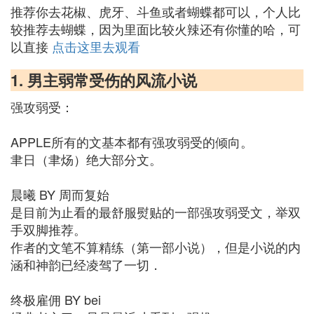
推荐你去花椒、虎牙、斗鱼或者蝴蝶都可以，个人比
较推荐去蝴蝶，因为里面比较火辣还有你懂的哈，可
以直接
点击这里去观看
1. 男主弱常受伤的风流小说
强攻弱受：
APPLE所有的文基本都有强攻弱受的倾向。
聿日（聿炀）绝大部分文。
晨曦 BY 周而复始
是目前为止看的最舒服熨贴的一部强攻弱受文，举双
手双脚推荐。
作者的文笔不算精练（第一部小说），但是小说的内
涵和神韵已经凌驾了一切．
终极雇佣 BY bei