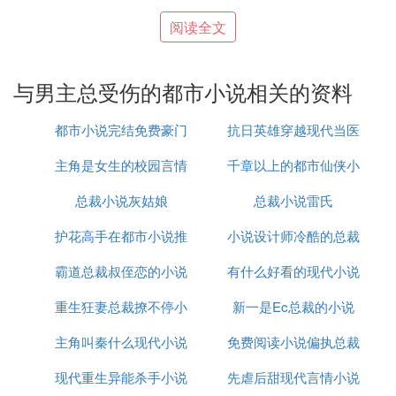
方式处理，让小受比较坚定立场地站在小攻身边，或
阅读全文
者比较主动表达自己的思想会更好。
是说，你一辈子不能总逃吧？
与男主总受伤的都市小说相关的资料
末回的飞狐 也很好看，又一个完美小攻，小受就面
目模糊了一点。
都市小说完结免费豪门
抗日英雄穿越现代当医
食人花 BY 末回
主角是女生的校园言情
隐婚
千章以上的都市仙侠小
生的小说
别被小说的名字吓到，文章很好看。
总裁小说灰姑娘
小说
总裁小说雷氏
说排行榜
开篇有点拖沓，但是后面就越来越进入状况，看小攻
一点点把小受的外界依靠都隔绝掉，吞吃入腹的过
护花高手在都市小说推
小说设计师冷酷的总裁
程还蛮爽的（我不否认小攻有点BT，可我实在爱死
霸道总裁叔侄恋的小说
到
有什么好看的现代小说
这样的BT啊）
重生狂妻总裁撩不停小
新一是Ec总裁的小说
带点黄的
末回笔下的小攻能力强，但都是美形攻。
主角叫秦什么现代小说
说
免费阅读小说偏执总裁
边界（还有后续涅磐） BY 秋红叶
现代重生异能杀手小说
先虐后甜现代言情小说
宠上瘾
秋红叶笔下的小攻都有超强独占欲（H写得还不错，