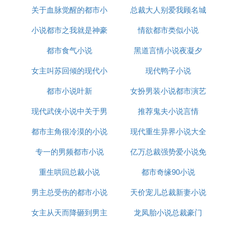
有强势的味道）~
关于血脉觉醒的都市小
总裁大人别爱我顾名城
这个是小受暗恋姐夫，后来阴差阳错被姐夫囚困的
文，边界很好看，后续前半部分也好看，
小说都市之我就是神豪
说
情欲都市类似小说
颂梵音小说
但是后面小受自怨自艾或者埋怨小攻太过了，有点拖
都市食气小说
下载
黑道言情小说夜凝夕
沓，气得我也想屏蔽词语他。
女主叫苏回倾的现代小
现代鸭子小说
（我晕了，怎么都是现代文泥？）~~~
都市小说叶新
说
女扮男装小说都市演艺
7妖狐 BY 白起
现代武侠小说中关于男
推荐鬼夫小说言情
圈
这个小受不算弱，是只小狐狸精，法术相当厉害，但
是又迷糊得很可爱。
都市主角很冷漠的小说
主角外貌的描写
现代重生异界小说大全
一只小狐狸，一黑一白两小攻。
专一的男频都市小说
亿万总裁强势爱小说免
文笔清丽，相当好看。
重生哄回总裁小说
都市奇缘90小说
费阅读
轮回 小攻很强势的那种，有点来强的，但结局很圆
男主总受伤的都市小说
天价宠儿总裁新妻小说
满。不过我没看。我对这类不感冒来的。
天若有情 大虐心。
女主从天而降砸到男主
龙凤胎小说总裁豪门