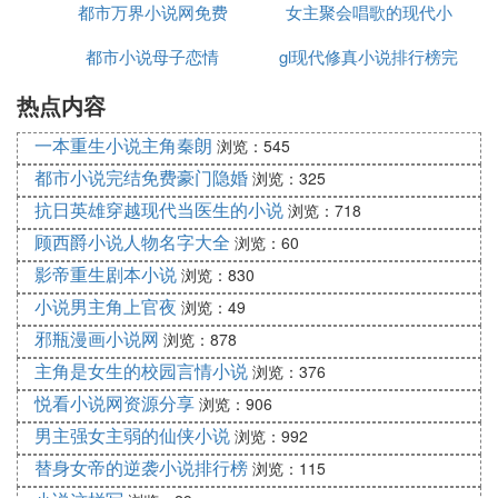
雪衣公子 BY 春空(开头有点小虐）
都市万界小说网免费
的车上现代小说
女主聚会唱歌的现代小
都市小说母子恋情
gl现代修真小说排行榜完
说
楚楚 BY 轩辕悬 很好看
热点内容
结小说下载
易大的<俺不想做个好人啊!> 虐心 HE
一本重生小说主角秦朗
浏览：545
APPLE 的明星之沦陷和明星之攻陷
都市小说完结免费豪门隐婚
浏览：325
还有 星恋
抗日英雄穿越现代当医生的小说
浏览：718
顾西爵小说人物名字大全
浏览：60
囚 BY kaaa
影帝重生剧本小说
浏览：830
小说男主角上官夜
浏览：49
林佩大的老板系列，攻真滴很强，素曾经世界排名第
邪瓶漫画小说网
浏览：878
一的杀手～
巨星知我心 by 淩豹姿 乖乖借个种 by 淩豹姿 居心不
主角是女生的校园言情小说
浏览：376
良 by 淩豹姿 满月情人 by 淩豹姿(小攻应该是老板
悦看小说网资源分享
浏览：906
啦...) 共生契 by 蓝刹(小攻是神只..) 血奴 by 蓝刹(小
男主强女主弱的仙侠小说
浏览：992
攻是血族妖皇) 魔咒 by 蓝刹(小攻是萨德罗斯家家主
替身女帝的逆袭小说排行榜
浏览：115
父子文) 都是游戏惹的祸 by 蓝刹(小攻是血族魔君) 孽