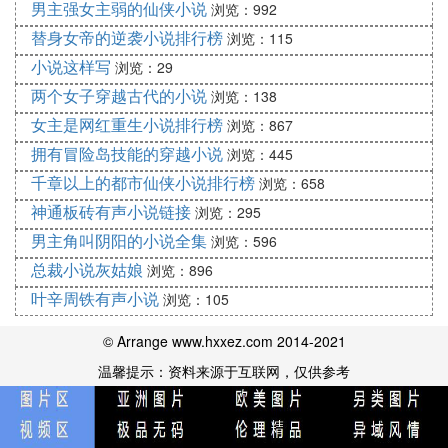
《网游之亡阴影》《网游之超级鬼才》《网游之天
男主强女主弱的仙侠小说
浏览：992
地》
替身女帝的逆袭小说排行榜
浏览：115
《网游－屠龙巫师》《天下之弱者的反击》《龙噬天
小说这样写
浏览：29
下》
两个女子穿越古代的小说
浏览：138
《网游之玩转宇宙》《游戏狂想曲》《天煞狂想曲》
《梦灵》
女主是网红重生小说排行榜
浏览：867
《北辰之星》《覆雨剑》《虚拟王朝》《网游之混迹
拥有冒险岛技能的穿越小说
浏览：445
在美女工作室》
千章以上的都市仙侠小说排行榜
浏览：658
《法师传奇》《超职业狩戮》《网游之古剑太初》
神通板砖有声小说链接
浏览：295
《网游-梦幻现实》
男主角叫阴阳的小说全集
浏览：596
《网游天下之唯我独尊》《修真者玩转网游》《网游
总裁小说灰姑娘
浏览：896
之模拟城市》
叶辛周铁有声小说
----------------------------------科幻类型-----------------------
浏览：105
-----------
© Arrange www.hxxez.com 2014-2021
温馨提示：资料来源于互联网，仅供参考
《小兵传奇》《师士传说》《超级兵器》《欲帝》
《星爆》《天网》
《仙之机甲》《王牌执照》《闪电奇》《能武传说》