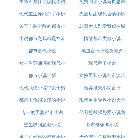
主角叫秦什么现代小说
说
免费阅读小说偏执总裁
说》
现代重生异能杀手小说
先虐后甜现代言情小说
宠上瘾
《逍遥修神行》《笑傲天下》《随欲飞凡》《新覆雨
翻云》
关于血脉觉醒的都市小
总裁大人别爱我顾名城
《一小撮世界》《优游幻世》《逍遥江湖》《胆怯天
尊》《血婴修神》
小说都市之我就是神豪
说
情欲都市类似小说
颂梵音小说
《天心诀》《星晨变》《梦幻王》《都市神人》《重
都市食气小说
下载
黑道言情小说夜凝夕
现修真路》
《天赐风流》《 生肖守护神》 《仙界修仙》《极品
女主叫苏回倾的现代小
现代鸭子小说
战神》
都市小说叶新
说
女扮男装小说都市演艺
《现代修真史》《轩辕战神》《从矿洞走出的强者》
《修真之我是神偷》
现代武侠小说中关于男
推荐鬼夫小说言情
圈
《至尊盗修神记》《修神路之九天龙腾》《重生之绝
色风流》
都市主角很冷漠的小说
主角外貌的描写
现代重生异界小说大全
《人神欲·逆天劫》《金庸世界里的道士》《神之初
专一的男频都市小说
亿万总裁强势爱小说免
始之大唐》
《低品少爷极品仙》《随波逐流之神龙传奇》《渡劫
重生哄回总裁小说
都市奇缘90小说
费阅读
专家的后现代生活》
男主总受伤的都市小说
天价宠儿总裁新妻小说
《重生成妖》《炼宝专家》《无法无天》《绿袍老