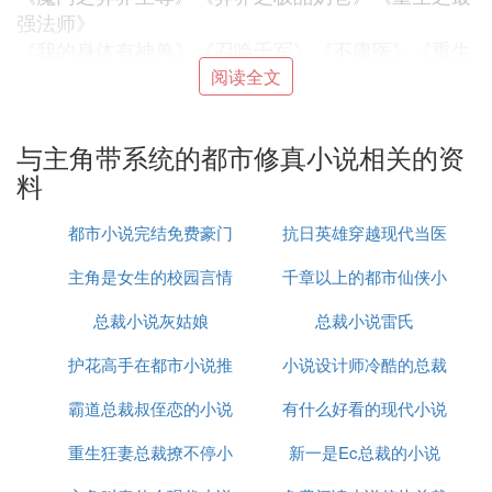
强法师》
《我的身体有神兽》《召唤千军》《不庸医》《重生
之传奇法师》
阅读全文
《玄门道教》《狼神》《不可思议之强者》 《盘
龙》《魔兽领主》
与主角带系统的都市修真小说相关的资
《横行在异世》《异乡口福》《异世重生之盗神传
料
说》
《史上力量最强的坏男人》《钢铁亡灵》《龙穴》
都市小说完结免费豪门
抗日英雄穿越现代当医
《异世之富甲天下》
《剑魔异界录》《异界之科技大时代》《飞升之后》
主角是女生的校园言情
隐婚
千章以上的都市仙侠小
生的小说
----------------------------------修真类型-----------------------
总裁小说灰姑娘
小说
总裁小说雷氏
说排行榜
----------
护花高手在都市小说推
小说设计师冷酷的总裁
《飘邈之旅》《邪风曲》《佛本是道》《诛仙》《天
心怒》
霸道总裁叔侄恋的小说
到
有什么好看的现代小说
《中华仙魔录》《惟我独仙》《新九灭重生》《寸
重生狂妻总裁撩不停小
新一是Ec总裁的小说
带点黄的
芒》《仙凡道》
《星峰传说》《修真之路》《星耀幻世》《紫金传