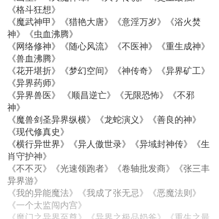
《格斗狂想》
《魔武神甲》《猎艳大唐》《意淫万岁》《浴火焚
神》《虫血沸腾》
《网络修神》《随心风流》《不医神》《重生成神》
《兽血沸腾》
《花开堪折》《梦幻空间》《神传奇》《异界矿工》
《异界药师》
《异界兽医》 《顺昌逆亡》《无限恐怖》《不邪
神》
《魔兽剑圣异界纵横》《龙蛇演义》《善良的神》
《现代修真史》
《横行异世界》《异人傲世录》《异域封神传》《生
肖守护神》
《不不灭》《光速领跑者》《卷轴批发商》《张三丰
异界游》
《我的异能魔法》《我成了张无忌》《恶魔法则》
《一个太监闯内宫》
《魔门之异界至尊》《异界之极品奶爸》《重生之最