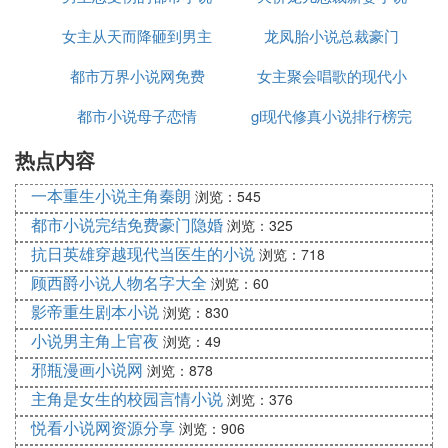
祖》《仙道厚黑录》
女主从天而降砸到男主
龙凤胎小说总裁豪门
《武道乾坤》《黑风老妖》《天道之旅》《仙界走私
大鳄》
都市万界小说网免费
的车上现代小说
女主聚会唱歌的现代小
都市小说母子恋情
gl现代修真小说排行榜完
说
----------------------------------网游类型-----------------------
----------
热点内容
结小说下载
《雷煞》《女娲界》《从零开始》《猛龙过江》《网
一本重生小说主角秦朗
游之天地》《蜀山》
浏览：545
《高手寂寞》《血色梦游》《游戏狂想曲》《绝世游
都市小说完结免费豪门隐婚
浏览：325
戏》《网络人生》《孤星传说》
抗日英雄穿越现代当医生的小说
浏览：718
《网游之众生》《超级玩家》《蓝天》
顾西爵小说人物名字大全
浏览：60
《真幻界》《梦幻魔界王》《奇幻网游》《踏破虚
影帝重生剧本小说
浏览：830
空》《网游世界》
小说男主角上官夜
浏览：49
《幻想世界游记》《网游之远古神话Ⅻ《网游之天妒
邪瓶漫画小说网
浏览：878
风流》《奇奇怪界》
《风神之子》《梦想帝国》《龙翔九洲》《网游之修
主角是女生的校园言情小说
浏览：376
真幻想》
悦看小说网资源分享
浏览：906