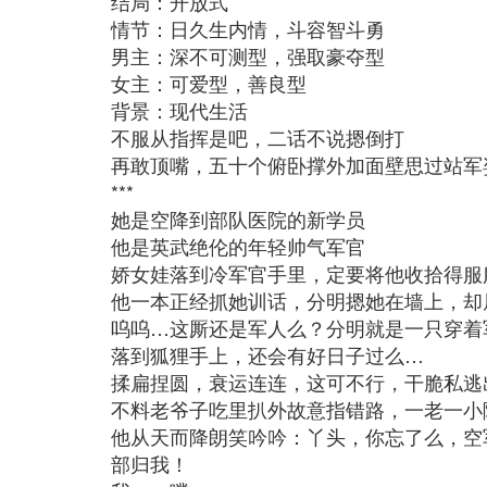
结局：开放式
情节：日久生内情，斗容智斗勇
男主：深不可测型，强取豪夺型
女主：可爱型，善良型
背景：现代生活
不服从指挥是吧，二话不说摁倒打
再敢顶嘴，五十个俯卧撑外加面壁思过站军
***
她是空降到部队医院的新学员
他是英武绝伦的年轻帅气军官
娇女娃落到冷军官手里，定要将他收拾得服
他一本正经抓她训话，分明摁她在墙上，却
呜呜…这厮还是军人么？分明就是一只穿着
落到狐狸手上，还会有好日子过么…
揉扁捏圆，衰运连连，这可不行，干脆私逃
不料老爷子吃里扒外故意指错路，一老一小
他从天而降朗笑吟吟：丫头，你忘了么，空
部归我！