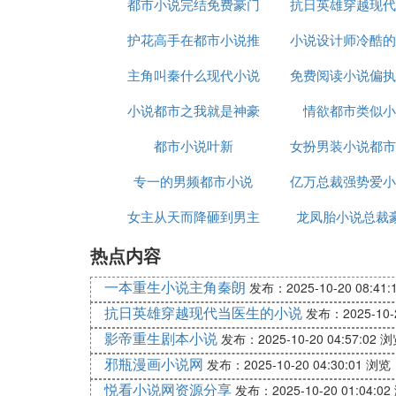
都市小说完结免费豪门
抗日英雄穿越现代
护花高手在都市小说推
隐婚
小说设计师冷酷的
生的小说
主角叫秦什么现代小说
到
免费阅读小说偏执
小说都市之我就是神豪
情欲都市类似小
宠上瘾
都市小说叶新
下载
女扮男装小说都市
专一的男频都市小说
亿万总裁强势爱小
圈
女主从天而降砸到男主
龙凤胎小说总裁
费阅读
热点内容
的车上现代小说
一本重生小说主角秦朗
发布：2025-10-20 08:41:
抗日英雄穿越现代当医生的小说
发布：2025-10-2
影帝重生剧本小说
发布：2025-10-20 04:57:02
浏
邪瓶漫画小说网
发布：2025-10-20 04:30:01
浏览：
悦看小说网资源分享
发布：2025-10-20 01:04:02