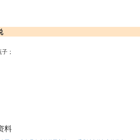
说
瓶子；
；
资料