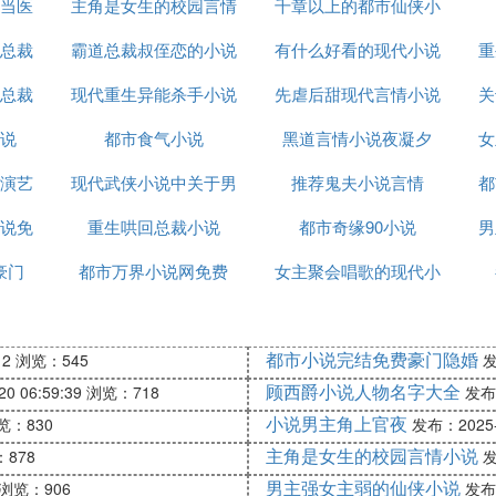
当医
主角是女生的校园言情
千章以上的都市仙侠小
总裁
霸道总裁叔侄恋的小说
小说
有什么好看的现代小说
说排行榜
重
总裁
现代重生异能杀手小说
先虐后甜现代言情小说
带点黄的
关
说
都市食气小说
黑道言情小说夜凝夕
女
演艺
现代武侠小说中关于男
推荐鬼夫小说言情
都
说免
重生哄回总裁小说
主角外貌的描写
都市奇缘90小说
男
豪门
都市万界小说网免费
女主聚会唱歌的现代小
说
都市小说完结免费豪门隐婚
12
浏览：545
发
顾西爵小说人物名字大全
0 06:59:39
浏览：718
发布：
小说男主角上官夜
览：830
发布：2025-1
主角是女生的校园言情小说
878
发
男主强女主弱的仙侠小说
浏览：906
发布：