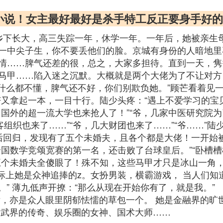
的小说！女主最好最好是杀手特工反正要身手好
乡下长大，高三失踪一年，休学一年。一年后，她被亲生
一中尖子生，你不要丢他们的脸。京城有身份的人暗地里
情……脾气还差的很，总之，大家多担待。直到一天，隽
马甲……陷入迷之沉默。大概就是两个大佬为了不让对方
人什么都不懂，脾气还不好，你们别欺负她。”顾芒看着见
芒又拿起一本，一目十行。陆少头疼：“遇上不爱学习的宝
国外的超一流大学也来抢人了！”“爷，几家中医研究院为
组织也来了……”“爷，几大财团也来了……”“爷……”陆
后回归，发现有了五个未婚夫，且各个都是大佬！一开始
全国数学竞颂宽赛的第一名，还击败了台球皇后。”“卧槽
五个未婚夫全傻眼了！殊不知，这些马甲才只是冰山一角
际上她是众神追捧的z。女扮男装，横霸游戏， 当人们知道
。” 薄九低声开撩：“那么从现在开始你有了，就是我。”
女，亦是众人眼里阴郁怯懦的草包一个。 她是金融界的旷
古武界的传奇、娱乐圈的女神、国术大师……