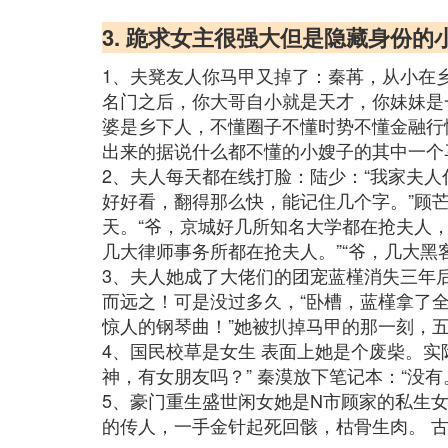
3. 跪求女主很强大但是隐藏身份
1、夫凳友人你马甲又掉了：秦苒，从小在
名门之后，你大哥自小就是天才，你妹妹是
婆是乡下人，不懂圈子不懂时势不懂金融行
出来的据说什么都不懂的小嫂子的其中一个
2、夫人每天都在线打脸：陆少：“我家夫
好好看，翻得那么快，能记住几个字。”顾
天。“爷，京城好几所知名大学都在抢夫人，
几大律师事务所都在抢夫人。”“爷，几大黑客
3、夫人她成了大佬们的团宠蓝槿消失三年
而远之！可是没过多久，“卧槽，蓝槿拿了
惊人的钢琴曲！”她被扒掉马甲的那一刻，
4、国民校草是女生 表面上她是个废柴。实
神，有女朋友吗？” 秦漠放下笔记本：“没有
5、豪门重生盛世闲女她是N市顾家的私生
的传人，一手金针起死回骸，枯骨生肉。 