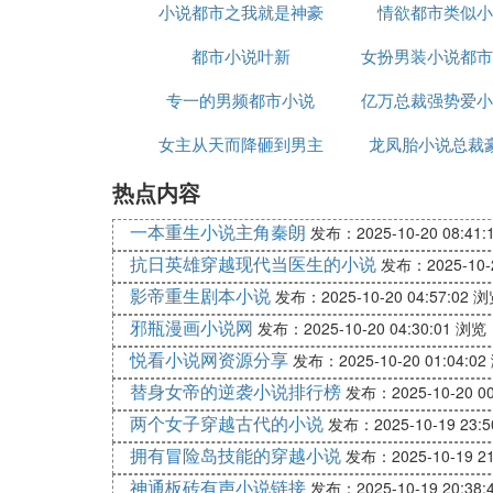
冰山毒娃娃（纯古代文，虽不是杀手的，但
小说都市之我就是神豪
情欲都市类似小
宠上瘾
天纵妖娆（女主角是杀手，超强，绝色妖娆
《11处特工皇妃》《暴君,我来自军情9处》
都市小说叶新
下载
女扮男装小说都市
《军火皇后》《家有刁夫》
专一的男频都市小说
亿万总裁强势爱小
圈
6. 有没有什么好看的现代校园女杀
女主从天而降砸到男主
龙凤胎小说总裁
费阅读
重生—黑道女王
热点内容
的车上现代小说
重生校园之商女
重生—天才狂女
一本重生小说主角秦朗
发布：2025-10-20 08:41:
极品娇女
抗日英雄穿越现代当医生的小说
发布：2025-10-2
狼少的通缉军火妻
影帝重生剧本小说
发布：2025-10-20 04:57:02
浏
特工专狂妻:老婆太霸道
邪瓶漫画小说网
发布：2025-10-20 04:30:01
浏览：
重生之属商女
悦看小说网资源分享
发布：2025-10-20 01:04:02
黑道校花
替身女帝的逆袭小说排行榜
发布：2025-10-20 00
双城计中计
两个女子穿越古代的小说
黑道之杀手女王
发布：2025-10-19 23:5
穿越时空之修罗之女
拥有冒险岛技能的穿越小说
发布：2025-10-19 21
重生之步步仙路（现代修仙的，很纯洁那种
神通板砖有声小说链接
发布：2025-10-19 20:38: