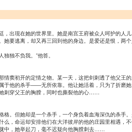
廷，出现在她的世界里。她是南宫王府被众人呵护的人儿
。她要逃离，却又再三回到他的身边。是爱还是恨，两个
下人独独不负我。”他答。
那情窦初开的定情之物。某一天，这把剑刺透了他父王的
属于他的杀手——无所依靠。他让她活着，只为了折磨她
她刺穿父王的胸膛，同时也撕裂他的心……
格格。但她却是一个杀手，一个身负着血海深仇的杀手。
什么，命运却安排他们在大洋彼岸的他的庄园里相遇，不
胧中，她举起刀，毫不迟疑向他胸膛刺去……