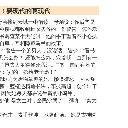
的！要现代的啊现代
母亲接到云城一中借读。母亲说：你后爸是
枣樱槐都收到程家隽爷的一份警告：隽爷老
爷调查某个大佬时，他的手下望着不小心扒
自卑，互相隐藏马甲的故事。
一个警告一个的男人，没说话。陆少：“看书
贝怎么办？”还能怎么办，宠着呗。直到有一
了抢夫人争得你死我活。”“爷，国际有名的
少：“妈的！都给老子滚！”
被称之为废物草包的她，惨遭嫌恶，人人避
槽槽，蓝槿还精通书法，车技高超，创作出了
，因为她每天都在诞生新的小马甲。
“他”是女生时，全民沸腾了！ 薄九：“秦大
世奇才，素手乾坤，驰骋商场。 她是古神医