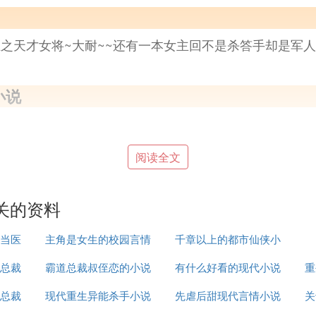
重生之天才女将~大耐~~还有一本女主回不是杀答手却是军人，
小说
，自称爹爹，宠她如命。 褪去冰颜，执起琴弦，从此世间
阅读全文
里惊叹，千里歌颂。 天下纷争，群雄数起，奔腾策划，血
倾世容颜与傲世才智、盖世神举、遗世气质便惊动天下，
关的资料
孽颜的他： 妖唇抹起邪气的笑时，从此世间女子为之疯狂
似是要冻结世间万物。（最霸气强悍孤傲的江湖过客） 千
当医
主角是女生的校园言情
千章以上的都市仙侠小
狐公主，一朝醒来却成了九王爷的契约宠物)
总裁
霸道总裁叔侄恋的小说
小说
有什么好看的现代小说
说排行榜
重
总裁
现代重生异能杀手小说
先虐后甜现代言情小说
带点黄的
关