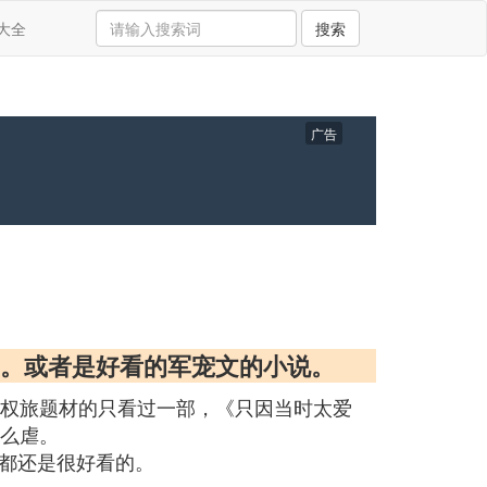
大全
搜索
广告
文。或者是好看的军宠文的小说。
军权旅题材的只看过一部，《只因当时太爱
那么虐。
都还是很好看的。