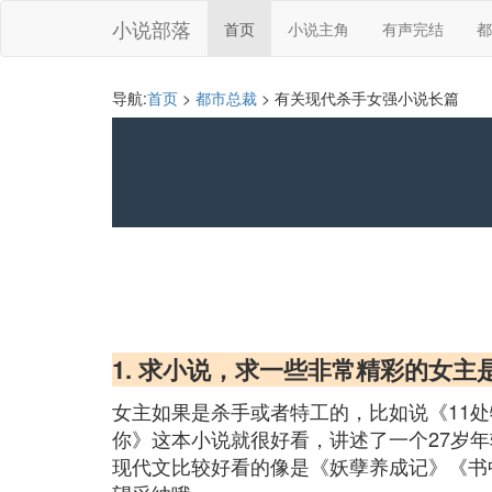
小说部落
首页
小说主角
有声完结
都
导航:
首页
>
都市总裁
> 有关现代杀手女强小说长篇
1. 求小说，求一些非常精彩的女
女主如果是杀手或者特工的，比如说《11
你》这本小说就很好看，讲述了一个27岁
现代文比较好看的像是《妖孽养成记》《书