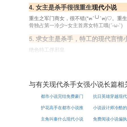
4. 女主是杀手很强重生
现代小说
重生之军门商女，很不错(*๓´╰╯`๓)♡。
骨独占第一冷少~女主首席女特工哦(´-ω-`)
5. 求女主是杀手，特工的现代言情
绝色特工俘邪皇
现世强女，特种精英，一朝穿越，醒遇五邪
世间，众君纷醒，无论邪善，全倾于颜，百
州，初遇五皇，初露锋芒，从此，她颜惜，
与有关现代杀手女强小说长篇相
主腹黑强悍，男主们更是强大惊世。 邪魅
他： 无情地执起寒剑，他深邃的寒眸霎时
都市小说完结免费豪门
抗日英雄穿越现代
主:王的霸道狐宠 (现代女特种兵重生为妖
血瞳妖巫（女主角是杀手，好看！强荐！）
护花高手在都市小说推
隐婚
小说设计师冷酷的
生的小说
傲风
主角叫秦什么现代小说
到
免费阅读小说偏执
墨蛇狂情（女主角很厉害，也蛮好看的！）