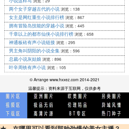
小说这样写
浏览：29
以前遗留的资料来整理。某些太监史学家片面强调冉
两个女子穿越古代的小说
浏览：138
闵的杀胡。而不说明冉闵杀胡的原因。想想冉闵一声
女主是网红重生小说排行榜
浏览：867
令下，中原百姓和入塞胡寇无月不战，日日相攻。可
拥有冒险岛技能的穿越小说
浏览：445
见冉闵当时的政策是顺应民意的，是代表最广大人民
的意愿。并不是冉闵有心挑拨。而是当时的民族矛盾
千章以上的都市仙侠小说排行榜
浏览：658
不可调和。那些穿者兽皮。吃着生肉的野蛮部落。哪
神通板砖有声小说链接
浏览：295
里懂得礼仪廉耻，生命的价值。入侵印度的蛮族部落
男主角叫阴阳的小说全集
浏览：596
把创造古代印度文明的当地人当作奴隶一样的趋势。
总裁小说灰姑娘
浏览：896
印度的种姓制度大家都知道吧。21世纪的今天还生活
叶辛周铁有声小说
浏览：105
在印度社会低层的贱民。就是那些几千年前被征服的
印度本国人。冉闵天王招告天下，邀四海豪杰奋起杀
© Arrange www.hxxez.com 2014-2021
胡。屠胡令所到之地。中华子民纷纷响应。汉军威
温馨提示：资料来源于互联网，仅供参考
武！！汉军威武！！大小胡寇四散而溃！九州大地终
复炎黄本色。我族方才免于重捣古印度人之悲剧。
在火焰塔以及满清人所写的正史和小说里。都有许多
对冉闵的污蔑。比如说冉闵被胡人收做义子。但是在
南朝的史书从来没有记载。我们只能通过被人篡改的
★、在哪里可以看到那种劲爆的美女主播？
史料来一窥这位1700年前的民族英雄的丰功伟绩。岳