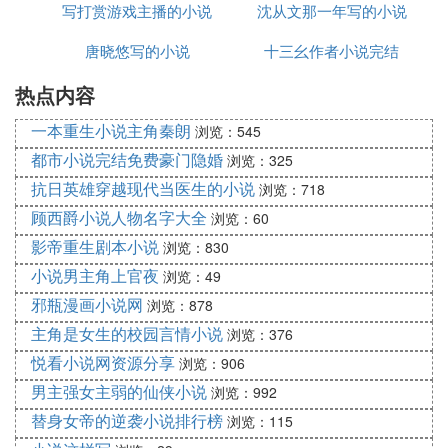
写打赏游戏主播的小说
沈从文那一年写的小说
尤称帝，况我中土英雄呼！”慕容俊大怒，令人鞭之
三百，然后送至龙城，斩于遏陉山。冉闵死后，山左
唐晓悠写的小说
十三幺作者小说完结
长河
右七里草木悉枯，蝗虫大起，从五月到十二月，天上
滴雨未降。慕容俊大惊，派人前往祭祀，追封冉闵为
热点内容
武悼天王，当日天降大雪，过人双膝。(正史记载，
一本重生小说主角秦朗
浏览：545
决非杜撰)作者语：冉闵壮志未酬，天地为之大恸，
都市小说完结免费豪门隐婚
浏览：325
可惜上天既然体恤冉闵的用心，为何不干脆赐他胜利
抗日英雄穿越现代当医生的小说
的结局。为何还要让他的冤屈千年不得昭雪，受尽同
浏览：718
胞的谩骂。苍天不公，造物不仁，不知何时冉闵的英
顾西爵小说人物名字大全
浏览：60
雄事迹才能在世间广为流传。 冉闵就义后，冉魏国
影帝重生剧本小说
浏览：830
的臣子绝望至极，悲天呼地。纷纷守节自缢，少部分
小说男主角上官夜
浏览：49
逃往东晋，无一投降前燕者。冉魏几十万汉人不甘受
邪瓶漫画小说网
浏览：878
辱，纷纷逃向江南，投奔东晋。东晋军未能及时接
主角是女生的校园言情小说
浏览：376
应，使得几十万百姓中途受到截击，死亡殆尽。晋将
悦看小说网资源分享
自杀谢罪。 由于冉闵的王朝时间很短。大臣多自杀
浏览：906
殉国。没有人给冉闵写书立传。后来统治北方的北魏
男主强女主弱的仙侠小说
浏览：992
（鲜卑王朝）的史学家把冉闵大骂一顿。在史书上没
替身女帝的逆袭小说排行榜
浏览：115
有人为冉闵正义直言。而后代又缺乏资料，只能根据