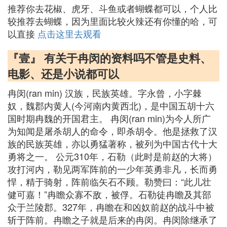
推荐你去花椒、虎牙、斗鱼或者蝴蝶都可以，个人比
较推荐去蝴蝶，因为里面比较火辣还有你懂的哈，可
以直接
点击这里去观看
『壹』 有关于冉闵的资料吗不管是史料、
电影、还是小说都可以
冉闵(ran min) 汉族，民族英雄。字永曾，小字棘
奴，魏郡内黄人(今河南内黄西北)，是中国五胡十六
国时期冉魏的开国君主。 冉闵(ran min)为今人所广
为知闻是屠杀胡人的命令，即杀胡令。他是拯救了汉
族的民族英雄，亦以勇猛著称，被列为中国古代十大
勇将之一。 公元310年，石勒（此时是前赵的大将）
攻打河内，勒见两军阵前的一少年英勇非凡，长而勇
悍，精于骑射，阵前临矢石不顾。勒赞曰：“此儿壮
健可嘉！”冉瞻众寡不敌，被俘。石勒徒冉瞻及其部
众于兰陵郡。327年，冉瞻在和凶奴前赵的战斗中被
斩于阵前。冉瞻之子就是后来的冉闵。冉闵除继承了