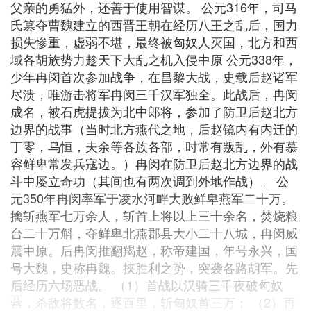
父亲的勇猛外，还善于使用智谋。 公元316年，司马
氏篡夺曹魏建立的西晋王朝在经历八王之乱后，国力
损失惨重，虚弱不堪，最终被匈奴人灭国，北方和西
域各胡族势力趁天下大乱之机入侵中原 公元338年，
少年冉闵首次参加战争，在昌黎大战，史载后赵诸军
尽溃，唯游击将军冉闵三千汉军独全。此战后，冉闵
成名，被石虎提拔为北中郎将，参加了防卫后赵北方
边界的战事（当时北方燕代之地，后赵镜内有内迁的
丁零，乌恒，夫余等各族各部，时常有叛乱，外有慕
容鲜卑常发兵寇边。）冉闵在防卫后赵北方边界的战
斗中屡立奇功（其间也有两次调到外地作战）。 公
元350年冉闵率军于凌水河畔大败鲜卑燕军二十万。
擒斩燕军七万余人，斩首上将以上三十余名，焚烧粮
台二十万斛，夺鲜卑北燕郡县大小二十八城，冉闵威
震中原。后冉闵推翻羯赵，称帝建国，年号永兴，国
号大魏，史称冉魏。挟胜利之势，突袭各路胡军。先
后经历六场恶战。 （1）首战以汉骑三千夜破匈奴
营，杀敌将数名，逐百里，斩匈奴首三万； （2）再