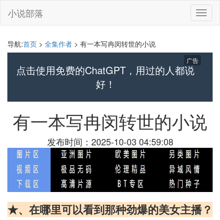
小说部落
切
换
导
航
导航:
首页
>
全集作者
> 有一本写冉闵转世的小说
广告
点击使用免费的ChatGPT，用过的人都说
好！
有一本写冉闵转世的小说
发布时间：2025-10-03 04:59:08
★、在哪里可以看到那种劲爆的美女主播？