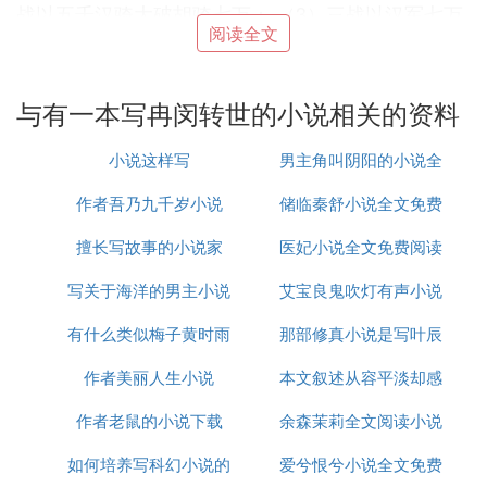
战以五千汉骑大破胡骑七万； （3）三战以汉军七万
阅读全文
加四万乞活义军破众胡联军三十余万； （4）四战先
败后胜以万人斩胡首四万； （5）五战以汉军六万几
乎全歼羌氐联军十余万； （6）六战又有以步卒不足
与有一本写冉闵转世的小说相关的资料
万人敌慕容鲜卑铁骑十四万不退反进竟十战十捷！!
迫于冉闵和诸路中原汉军的武力威胁,氐,羌,匈奴,鲜卑
小说这样写
男主角叫阴阳的小说全
数百万人退出中土，各自返还陇西或河套草原一带原
来生活的地方,一些胡族甚至从此迁回万里之外的中
作者吾乃九千岁小说
储临秦舒小说全文免费
集
亚老家。在返迁的路上这些不同民族的胡族相互进攻
擅长写故事的小说家
医妃小说全文免费阅读
阅读
对方,掠杀对方,抢食粮食，甚至人肉相食,能成功回去
的人十个人中仅有二三人。诸胡乱中华时，北方汉人
写关于海洋的男主小说
艾宝良鬼吹灯有声小说
无弹窗
被屠杀的只留下四五百万，最主要的凶手是匈奴人和
有什么类似梅子黄时雨
那部修真小说是写叶辰
全集
源于东欧高加索山到黑海草原地区的白种羯族。（这
个民族有拿人头祭祀的习惯）冉闵灭羯赵，歼灭三十
作者美丽人生小说
小说全集
本文叙述从容平淡却感
的
多万羯族与凶奴为主的胡兵。冉闵后来在邺城对羯族
屠杀了二十几万，加上全国各省各地的复仇屠杀。羯
作者老鼠的小说下载
人充满力量作者曾说这
余森茉莉全文阅读小说
族与凶奴在血腥的民族报复中被基本杀绝。 几番大
如何培养写科幻小说的
爱兮恨兮小说全文免费
不是小说里面
战，打出了汉家铁骑的威风，各地汉人纷纷起义响