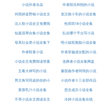
应，史载“无月不战，互为相攻”。一举光复山东、山
小说作者水晶
脑洞
作者阳光和煦的小说
阅读
西、河南、河北、陕西、甘肃、宁夏。匈奴、羌、氐
何雨婷蓝野铭小说全文
老汉推小车的小说全集
等胡人势力被迫撤出中原。石遵、石鉴、石琨、石
宠、石蟠被灭三族，羯族的主力军被完全消灭。至
活人祭小说全文免费阅
免费阅读
色琪琪18小说全集
此，石虎的十四个儿子，两个被他自己处死；六个自
相残杀而死；五个被冉闵灭族，一个投靠东晋，被斩
短篇屈辱合集小说全集
乱在哪个平台写小说
于街市；全部死于非命。石虎一生造孽无数，终于在
母系社会类小说全集下
明小姐双胞胎小说全集
子孙身上得到了报应。 公元352年。冉闵将城中的军
粮分给百姓。独自带领1万人马（步兵为主）去争
作者鞋童小说
载
作者穿越成女配的小说
粮。结果被鲜卑的14万大军（骑兵。还有数万后续部
小说全文免费阅读答案
送葬者小说全集网盘
排行榜
队）包围。在拼死突围的冉魏士兵掩护下，冉闵连杀
三百余人，终于杀出包围圈（战斗经过本文从略），
五毒大神写的小说
蒹葭曲作者阿琪的小说
但那匹和冉闵一样勇猛的朱龙战马却因过度疲劳而倒
下，冉闵被俘，他的手下仍然在机械地和敌人拼命，
男主角写同桌的你的小
小说作者十三全部作品
掩护随军的其他重要官员撤离战场，一直杀到最后一
黄蓉乳汁小说全集
说
思念成灾小说全集
人……慕容恪捉到冉闵后，献与国主慕容俊，慕容俊
嘲笑冉闵：“你只有奴仆下人的才能，凭什么敢妄自
不乖小说全文阅读全文
冷婷小说全集在线
称天子？”冉闵怒道：“天下大乱，尔曹夷狄禽兽之类