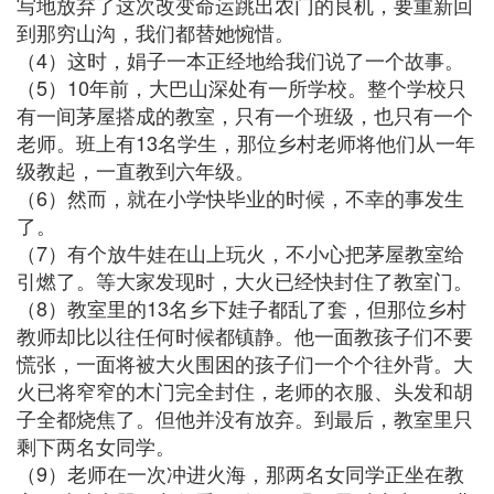
写地放弃了这次改变命运跳出农门的良机，要重新回
到那穷山沟，我们都替她惋惜。
（4）这时，娟子一本正经地给我们说了一个故事。
（5）10年前，大巴山深处有一所学校。整个学校只
有一间茅屋搭成的教室，只有一个班级，也只有一个
老师。班上有13名学生，那位乡村老师将他们从一年
级教起，一直教到六年级。
（6）然而，就在小学快毕业的时候，不幸的事发生
了。
（7）有个放牛娃在山上玩火，不小心把茅屋教室给
引燃了。等大家发现时，大火已经快封住了教室门。
（8）教室里的13名乡下娃子都乱了套，但那位乡村
教师却比以往任何时候都镇静。他一面教孩子们不要
慌张，一面将被大火围困的孩子们一个个往外背。大
火已将窄窄的木门完全封住，老师的衣服、头发和胡
子全都烧焦了。但他并没有放弃。到最后，教室里只
剩下两名女同学。
（9）老师在一次冲进火海，那两名女同学正坐在教