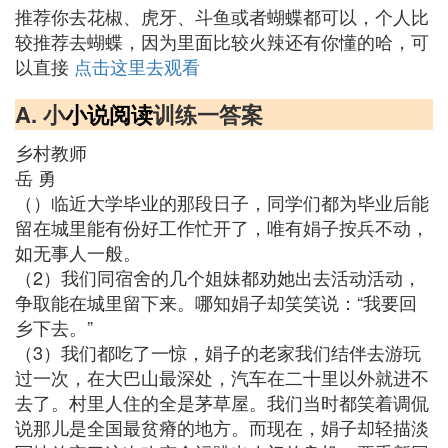
推荐你去花椒、虎牙、斗鱼或者蝴蝶都可以，个人比
较推荐去蝴蝶，因为里面比较火辣还有你懂的哈，可
以直接
点击这里去观看
A. 小
小说阅读
训练一答案
乡村教师
岳 勇
（）临近大学毕业的那段日子，同学们都为毕业后能
留在城里能有份好工作忙开了，唯有娟子按兵不动，
如无事人一般。
（2）我们同宿舍的几个姐妹都劝她出去活动活动，
争取能在城里留下来。哪知娟子却笑笑说：“我要回
乡下去。”
（3）我们都吃了一惊，娟子的老家我们结伴去游玩
过一次，在大巴山最深处，汽车在二十里以外就进不
去了。村里人住的全是茅草屋。我们当时都笑着调侃
说那儿是全国最贫瘠的地方。而现在，娟子却轻描淡