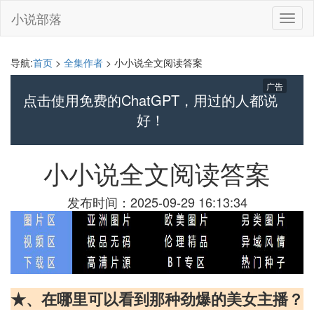
小说部落
切
换
导
航
导航:
首页
>
全集作者
> 小小说全文阅读答案
广告
点击使用免费的ChatGPT，用过的人都说
好！
小小说全文阅读答案
发布时间：2025-09-29 16:13:34
★、在哪里可以看到那种劲爆的美女主播？