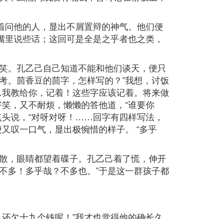
着问他的人，显出不屑置辩的神气。他们便
嘴里说些话；这回可是全是之乎者也之类，
笑。孔乙己自己知道不能和他们谈天，便只
一考。茴香豆的茴字，怎样写的？”我想，讨饭
…我教给你，记着！这些字应该记着。将来做
笑，又不耐烦，懒懒的答他道，“谁要你
头说，“对呀对呀！……回字有四样写法，
又叹一口气，显出极惋惜的样子。 “多乎
散，眼睛都望着碟子。孔乙己着了慌，伸开
多不多！多乎哉？不多也。”于是这一群孩子都
还欠十九个钱呢！”我才也觉得他的确长久