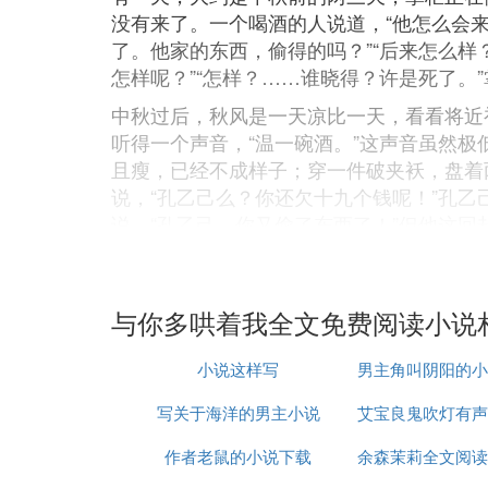
没有来了。一个喝酒的人说道，“他怎么会来
了。他家的东西，偷得的吗？”“后来怎么样？
怎样呢？”“怎样？……谁晓得？许是死了。
中秋过后，秋风是一天凉比一天，看看将近
听得一个声音，“温一碗酒。”这声音虽然
且瘦，已经不成样子；穿一件破夹袄，盘着
说，“孔乙己么？你还欠十九个钱呢！”孔乙
说，“孔乙己，你又偷了东西了！”但他这回
跌，跌……”他的眼色，很像恳求掌柜，不
出四文大钱，放在我手里，见他满手是泥，
自此以后，又长久没有看见孔乙己。到了年关
与你多哄着我全文免费阅读小说
中秋可是没有说，再到年关也没有看见他。
小说这样写
男主角叫阴阳的小
我到现在终于没有见——大约孔乙己的确死
写关于海洋的男主小说
艾宝良鬼吹灯有声
集
写于一九一八年冬
作者老鼠的小说下载
余森茉莉全文阅读
全集
Ⅱ 《补考》黄倍佳原文