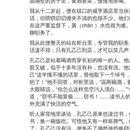
面隔壁的房子里，要酒要菜，慢慢地坐喝。
我从十二岁起，便在镇口的咸亨酒店里当伙
话，但唠唠叨叨缠夹不清的也很不少。他们
在这严重监督下，羼（chàn ）水也很为
聊职务了。
我从此便整天的站在柜台里，专管我的职务
活泼不得；只有孔乙己到店，才可以笑几声
孔乙己是站着喝酒而穿长衫的唯一的人。他
脏又破，似乎十多年没有补，也没有洗。他
己”这半懂不懂的话里，替他取下一个绰号
疤了！”他不回答，对柜里说，“温两碗酒，
大眼睛说，“你怎么这样凭空污人清白……”
道，“窃书不能算偷……窃书！……读书人的
外充满了快活的空气。
听人家背地里谈论，孔乙己原来也读过书，
书，换一碗饭吃。可惜他又有一样坏脾气，
了。孔乙己没有法，便免不了偶然做些偷窃