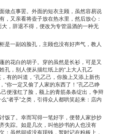
面做点事罢。外面的短衣主顾，虽然容易说
有，又亲看将壶子放在热水里，然后放心：
情面大，辞退不得，便改为专管温酒的一种无
柜是一副凶脸孔，主顾也没有好声气，教人
蓬的花白的胡子。穿的虽然是长衫，可是又
姓孔，别人便从描红纸上的“上大人孔乙
，有的叫道，“孔乙己，你脸上又添上新伤
，“你一定又偷了人家的东西了！”孔乙己睁
孔乙己便涨红了脸，额上的青筋条条绽出，争辩
什么“者乎”之类，引得众人都哄笑起来：店内
讨饭了。幸而写得一笔好字，便替人家抄抄
齐失踪。如是几次，叫他抄书的人也没有
欠；虽然间或没有现钱，暂时记在粉板上，