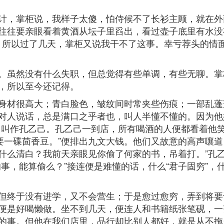
计，掌柜说，我样子太傻，怕侍候不了长衫主顾，就在外
往往要亲眼看着黄酒从坛子里舀出，看过壶子底里有水没
难。所以过了几天，掌柜又说我干不了这事。幸亏荐头的
。虽然没有什么失职，但总觉得有些单调，有些无聊。掌
，所以至今还记得。
身材很高大；青白脸色，皱纹间时常夹些伤痕；一部乱蓬
对人说话，总是满口之乎者也，叫人半懂不懂的。因为他
，叫作孔乙己。孔乙己一到店，所有喝酒的人便都看着他笑
要一碟茴香豆。”便排出九文大钱。他们又故意的高声嚷道
“什么清白？我前天亲眼见你偷了何家的书，吊着打。”
事，能算偷么？”接连便是难懂的话，什么“君子固穷”，
但终于没有进学，又不会营生；于是愈过愈穷，弄到将要
便是好喝懒做。坐不到几天，便连人和书籍纸张笔砚，一
的事。但他在我们店里，品行却比别人都好，就是从不拖