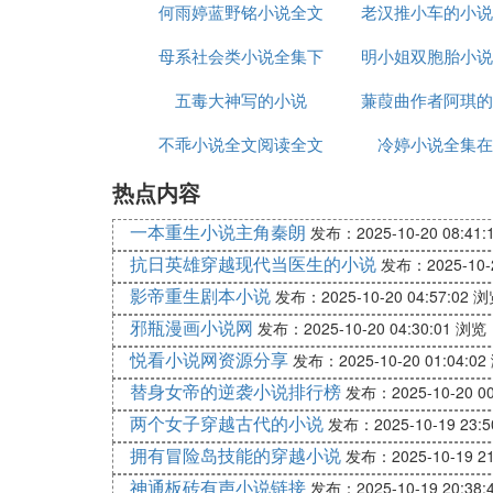
何雨婷蓝野铭小说全文
老汉推小车的小说
《补考》黄倍佳
已经打过放学铃了。坐在窗口的京京稍稍一
母系社会类小说全集下
免费阅读
明小姐双胞胎小说
那么几分钟，好像这样就能让全班都考一百
五毒大神写的小说
载
蒹葭曲作者阿琪的
“李京京！注意力集中！”
一声呵斥，京京吓了一跳，赶紧扭回脸来。
不乖小说全文阅读全文
冷婷小说全集在
程老师的目光不满地盯住他。
程老师是个二十多岁的姑娘，头发剪得短短
热点内容
么一股斩钉截铁的劲儿，一看就知道是个认
一本重生小说主角秦朗
发布：2025-10-20 08:41:
“大家都注意听，这件事很重要。”程老师
抗日英雄穿越现代当医生的小说
发布：2025-10-2
下去的讲义，你们都看了吗？”
影帝重生剧本小说
发布：2025-10-20 04:57:02
浏
讲义上印的是一篇小说《凡卡》，俄国作家
总是缠在他心上，弄得他一整天都有点儿神
邪瓶漫画小说网
发布：2025-10-20 04:30:01
浏览：
程老师的目光在全班同学脸上扫了一遍：“
悦看小说网资源分享
发布：2025-10-20 01:04:02
一阵窸窸窣窣的声音，每个人都拿出讲义，
替身女帝的逆袭小说排行榜
发布：2025-10-20 00
“那天由这几个同学朗读。林蓉，你读第一段
两个女子穿越古代的小说
发布：2025-10-19 23:5
从……”程老师一共点了六个同学的名，然后
拥有冒险岛技能的穿越小说
发布：2025-10-19 21
正一些就行了。”
神通板砖有声小说链接
发布：2025-10-19 20:38: