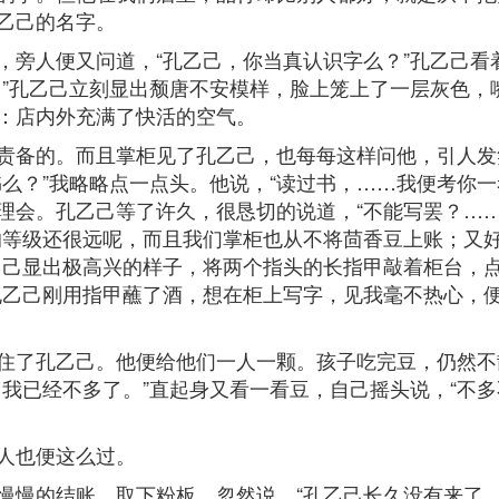
乙己的名字。
，旁人便又问道，“孔乙己，你当真认识字么？”孔乙己看
？”孔乙己立刻显出颓唐不安模样，脸上笼上了一层灰色，
：店内外充满了快活的空气。
责备的。而且掌柜见了孔乙己，也每每这样问他，引人发
么？”我略略点一点头。他说，“读过书，……我便考你
理会。孔乙己等了许久，很恳切的说道，“不能写罢？…
的等级还很远呢，而且我们掌柜也从不将茴香豆上账；又好
乙己显出极高兴的样子，将两个指头的长指甲敲着柜台，点
孔乙己刚用指甲蘸了酒，想在柜上写字，见我毫不热心，便
住了孔乙己。他便给他们一人一颗。孩子吃完豆，仍然不
我已经不多了。”直起身又看一看豆，自己摇头说，“不
人也便这么过。
慢慢的结账，取下粉板，忽然说，“孔乙己长久没有来了。