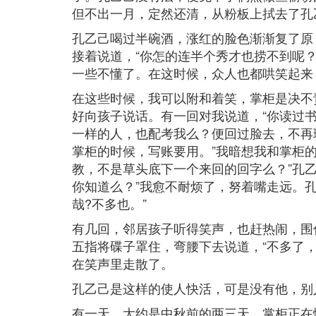
但不出一月，定然还清，从粉板上拭去了孔
孔乙己喝过半碗酒，涨红的脸色渐渐复了原
接着说道，“你怎的连半个秀才也捞不到呢
一些不懂了。在这时候，众人也都哄笑起来
在这些时候，我可以附和着笑，掌柜是决不
好向孩子说话。有一回对我说道，“你读过书
一样的人，也配考我么？便回过脸去，不再
掌柜的时候，写账要用。”我暗想我和掌柜
教，不是草头底下一个来回的回字么？”孔
你知道么？”我愈不耐烦了，努着嘴走远。
哉?不多也。”
有几回，邻居孩子听得笑声，也赶热闹，围
五指将碟子罩住，弯腰下去说道，“不多了，
在笑声里走散了。
孔乙己是这样的使人快活，可是没有他，别
有一天，大约是中秋前的两三天，掌柜正在