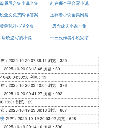
篇屈辱合集小说全集
乱在哪个平台写小说
不是小说里面
课，就是他们班还不下课。程老师总喜欢拖
说全文免费阅读答案
送葬者小说全集网盘
黄蓉乳汁小说全集
思念成灾小说全集
唐晓悠写的小说
十三幺作者小说完结
孩子。连她的说话、手势、走路，也都有那
布：2025-10-20 07:36:11
浏览：325
开教学课，这关系到全校的荣誉问题，昨天发
2025-10-20 06:13:48
浏览：60
0-20 04:53:56
浏览：49
个穷苦的、可怜的小人儿凡卡，不知怎么，
布：2025-10-20 03:40:04
浏览：376
2025-10-20 00:41:27
浏览：992
0:19:31
浏览：29
拿雪把它洗过、擦过似的’。周海，你
布：2025-10-19 23:36:18
浏览：867
个一个顺序来。别的同学呢，听的时候坐得端
榜
发布：2025-10-19 20:53:02
浏览：658
2025-10-19 20:14:10
浏览：596