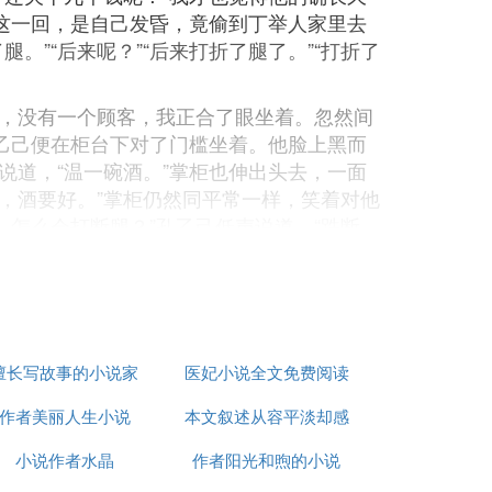
。这一回，是自己发昏，竟偷到丁举人家里去
。”“后来呢？”“后来打折了腿了。”“打折了
，没有一个顾客，我正合了眼坐着。忽然间
乙己便在柜台下对了门槛坐着。他脸上黑而
道，“温一碗酒。”掌柜也伸出头去，一面
钱，酒要好。”掌柜仍然同平常一样，笑着对他
，怎么会打断腿？”孔乙己低声说道，“跌断，
了酒，端出去，放在门槛上。他从破衣袋里摸
的说笑声中，坐着用这手慢慢走去了。
年的端午，又说“孔乙己还欠十九个钱呢！”到
擅长写故事的小说家
医妃小说全文免费阅读
作者美丽人生小说
本文叙述从容平淡却感
无弹窗
小说作者水晶
人充满力量作者曾说这
作者阳光和煦的小说