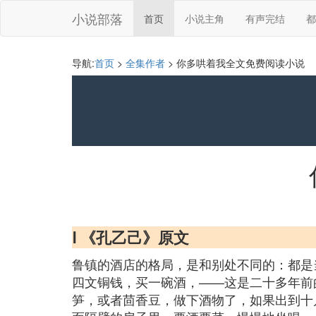
小说部落
首页
小说主角
有声完结
都
导航:
首页
>
全集作者
> 你多哄着我全文免费阅读小说
Ⅰ 《孔乙己》原文
鲁镇的酒店的格局，是和别处不同的：都是
四文铜钱，买一碗酒，——这是二十多年前
笋，或者茴香豆，做下酒物了，如果出到十