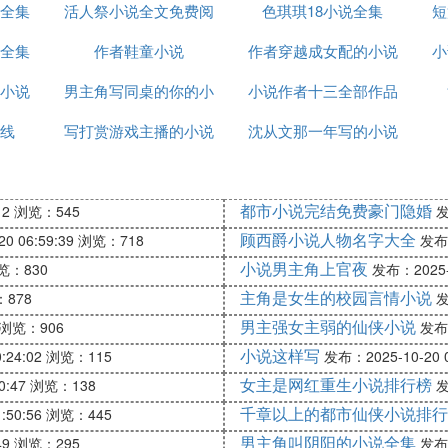
全集
活人祭小说全文免费阅
脑洞
色琪琪18小说全集
阅读
短
侧脸，就看见了背着书包往校门口走的同学们。大家都下
全集
作者鞋童小说
作者穿越成女配的小说
小
分似的。
小说
男主角写同桌的你的小
小说作者十三全部作品
排行榜
线
写打赏游戏主播的小说
说
沈从文那一年写的小说
的，眉毛也是粗粗黑黑的，嘴巴棱角分明，模样有点像男
长河
真、好强、又有点自信的人。
都市小说完结免费豪门隐婚
12
浏览：545
发
屈起食指轻轻敲着讲台。“区教育局第一次在我们班组织公
顾西爵小说人物名字大全
0 06:59:39
浏览：718
发布：
小说男主角上官夜
览：830
发布：2025-1
契诃夫写的。京京看了好几遍。这个故事他喜欢极了。那
情恍惚。
主角是女生的校园言情小说
878
发
课上要求大家表情朗读。大家把讲义拿出来。”
男主强女主弱的仙侠小说
浏览：906
发布：
端端正正摆在面前。
小说这样写
:24:02
浏览：115
发布：2025-10-20 0
。赵小祯，从‘亲爱的爷爷……’读到‘仿佛人们为了过节
女主是网红重生小说排行榜
0:47
浏览：138
发
说，“上课时，我说：‘表情朗读课文。’你们就举手。一
千章以上的都市仙侠小说排行
:50:56
浏览：445
男主角叫阴阳的小说全集
49
浏览：295
发布：