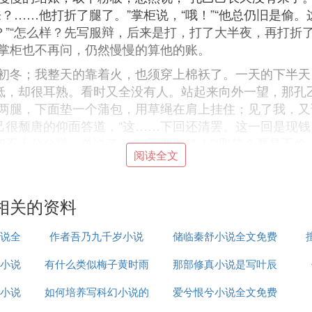
？……他打折了腿了。”掌柜说，“哦！”“他总仍旧是偷
”“怎么样？先写服辩，后来是打，打了大半夜，再打折了腿
”掌柜也不再问，仍然慢慢的算他的账。
初冬；我整天的靠着火，也须穿上棉袄了。一天的下半天
极低，却很耳熟。看时又全没有人。站起来向外一望，那孔
两腿，下面垫一个蒲包，用草绳在肩上挂住；见了我，又说
己很颓唐的仰面答道，“这……下回还清罢。这一回是现
却不十分分辩，单说了一句“不要取笑！”“取笑？要是不偷
阅读全文
要再提。此时已经聚集了几个人，便和掌柜都笑了。我温
原来他便用这手走来的。不一会，他喝完酒，便又在旁人
，掌柜取下粉板说，“孔乙己还欠十九个钱呢！”到第二
相关的资料
说全
作者吾乃九千岁小说
储临秦舒小说全文免费
了。
小说
有什么类似梅子黄时雨
那部修真小说是写叶辰
阅读
小说
如何培养写科幻小说的
小说全集
爱兮恨兮小说全文免费
的