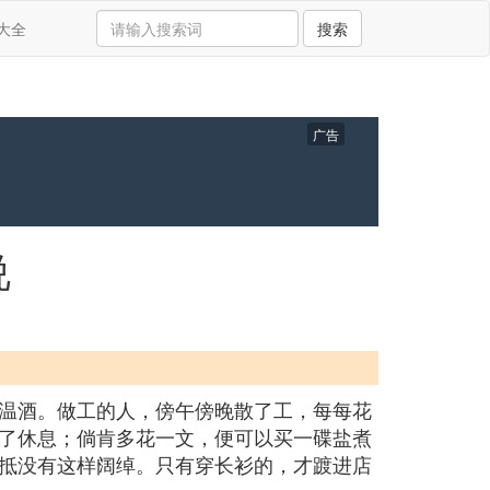
大全
搜索
广告
说
温酒。做工的人，傍午傍晚散了工，每每花
了休息；倘肯多花一文，便可以买一碟盐煮
抵没有这样阔绰。只有穿长衫的，才踱进店