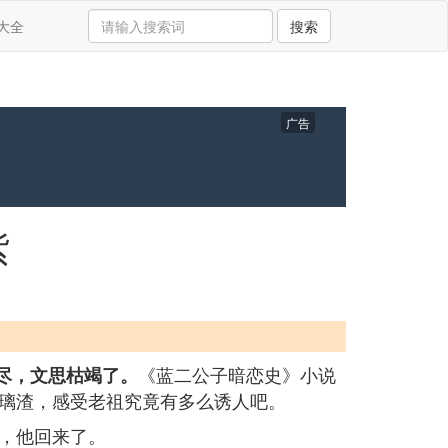
大全
搜索
广告
紫
《蓝二公子暗恋史》小说
尽，文思枯竭了。
璃渣，感受老祖究竟有多么诱人吧。
，他回来了。