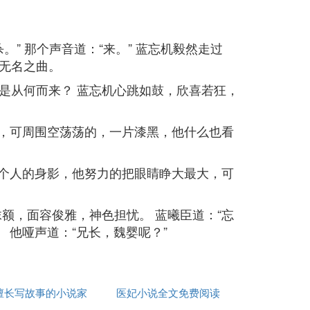
” 那个声音道：“来。” 蓝忘机毅然走过
无名之曲。
是从何而来？ 蓝忘机心跳如鼓，欣喜若狂，
身影，可周围空荡荡的，一片漆黑，他什么也看
寻那个人的身影，他努力的把眼睛睁大最大，可
额，面容俊雅，神色担忧。 蓝曦臣道：“忘
 他哑声道：“兄长，魏婴呢？”
擅长写故事的小说家
医妃小说全文免费阅读